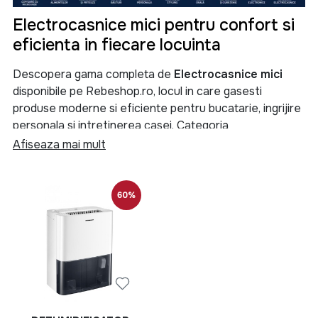
Electrocasnice mici pentru confort si
eficienta in fiecare locuinta
Descopera gama completa de
Electrocasnice mici
disponibile pe Rebeshop.ro, locul in care gasesti
produse moderne si eficiente pentru bucatarie, ingrijire
personala si intretinerea casei. Categoria
Electrocasnice mici
reuneste aparate esentiale care
Afiseaza mai mult
iti simplifica activitatile zilnice si te ajuta sa
economisesti timp, energie si efort.
60%
Indiferent daca ai nevoie de un
cuptor
, un
cuptor cu
microunde
, un
multicooker
, un
blender
, un
tocator
, o
fripteuza
, un
deshidrator de alimente
sau o
masina
de facut paine
, aici vei gasi solutii adaptate nevoilor
fiecarei familii. Selectia noastra include produse de la
branduri apreciate precum
Heinner
si
Rowenta
,
recunoscute pentru fiabilitate, performanta si raportul