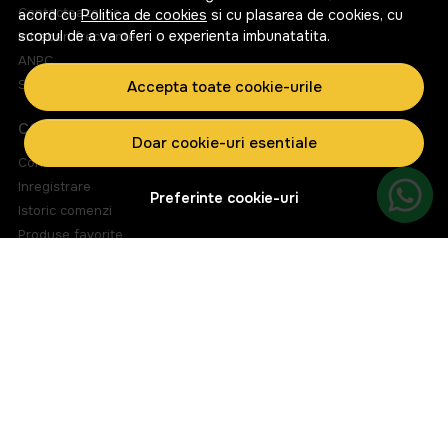
Contacteaza-ne
acord cu
Politica de cookies
si cu plasarea de cookies, cu
scopul de a va oferi o experienta imbunatatita.
Intrebari frecvente
ANPC
Solutionarea litigiilor
Accepta toate cookie-urile
CONT CLIENT
Doar cookie-uri esentiale
Contul meu
Inregistrare
Preferinte cookie-uri
Istoric comenzi
Produse favorite
Metode de plata
Transport si retururi
ABONEAZA-TE LA NEWSLETTER
Fii la curent cu toate promotiile si produsele noi din shop!
Email