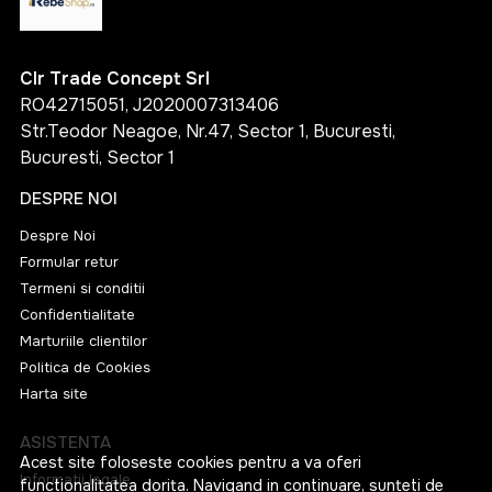
Clr Trade Concept Srl
RO42715051, J2020007313406
Str.Teodor Neagoe, Nr.47, Sector 1, Bucuresti,
Bucuresti, Sector 1
DESPRE NOI
Despre Noi
Formular retur
Termeni si conditii
Confidentialitate
Marturiile clientilor
Politica de Cookies
Harta site
ASISTENTA
Acest site foloseste cookies pentru a va oferi
Informatii legale
functionalitatea dorita. Navigand in continuare, sunteti de