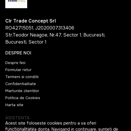
Clr Trade Concept Srl
RO42715051, J2020007313406
Str.Teodor Neagoe, Nr.47, Sector 1, Bucuresti,
Bucuresti, Sector 1
DESPRE NOI
Despre Noi
Formular retur
Termeni si conditii
Confidentialitate
Marturiile clientilor
Politica de Cookies
Harta site
ASISTENTA
Acest site foloseste cookies pentru a va oferi
Informatii legale
functionalitatea dorita. Navigand in continuare, sunteti de