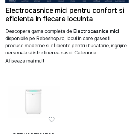
Electrocasnice mici pentru confort si
eficienta in fiecare locuinta
Descopera gama completa de
Electrocasnice mici
disponibile pe Rebeshop.ro, locul in care gasesti
produse moderne si eficiente pentru bucatarie, ingrijire
personala si intretinerea casei. Categoria
Electrocasnice mici
reuneste aparate esentiale care
Afiseaza mai mult
iti simplifica activitatile zilnice si te ajuta sa
economisesti timp, energie si efort.
Indiferent daca ai nevoie de un
cuptor
, un
cuptor cu
microunde
, un
multicooker
, un
blender
, un
tocator
, o
fripteuza
, un
deshidrator de alimente
sau o
masina
de facut paine
, aici vei gasi solutii adaptate nevoilor
fiecarei familii. Selectia noastra include produse de la
branduri apreciate precum
Heinner
si
Rowenta
,
recunoscute pentru fiabilitate, performanta si raportul