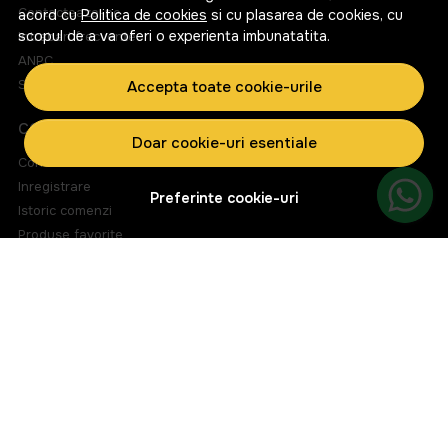
Contacteaza-ne
acord cu
Politica de cookies
si cu plasarea de cookies, cu
scopul de a va oferi o experienta imbunatatita.
Intrebari frecvente
ANPC
Solutionarea litigiilor
Accepta toate cookie-urile
CONT CLIENT
Doar cookie-uri esentiale
Contul meu
Inregistrare
Preferinte cookie-uri
Istoric comenzi
Produse favorite
Metode de plata
Transport si retururi
ABONEAZA-TE LA NEWSLETTER
Fii la curent cu toate promotiile si produsele noi din shop!
Email