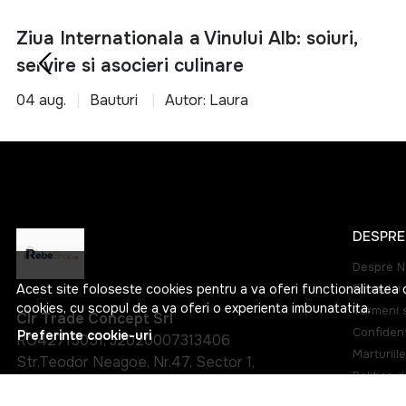
potrivite pentr
Ziua Internationala a Vinului Alb: soiuri,
Alege inteligent si 
servire si asocieri culinare
04 aug.
Bauturi
Autor: Laura
DESPRE
Despre N
Acest site foloseste cookies pentru a va oferi functionalitatea 
Formular 
cookies, cu scopul de a va oferi o experienta imbunatatita.
Termeni s
Clr Trade Concept Srl
Confident
Preferinte cookie-uri
RO42715051, J2020007313406
Marturiile
Str.Teodor Neagoe, Nr.47, Sector 1,
Politica 
Bucuresti, Bucuresti, Sector 1
Harta sit