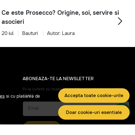
Ce este Prosecco? Origine, soi, servire si
rtabil cu ajutorul produselor potrivite.
asocieri
20 iul.
Bauturi
Autor: Laura
ABONEAZA-TE LA NEWSLETTER
Fii la curent cu toate promotiile si produsele noi din
shop!
Accepta toate cookie-urile
ies
si cu plasarea de
Email
Doar cookie-uri esentiale
ri
Aboneaza-te