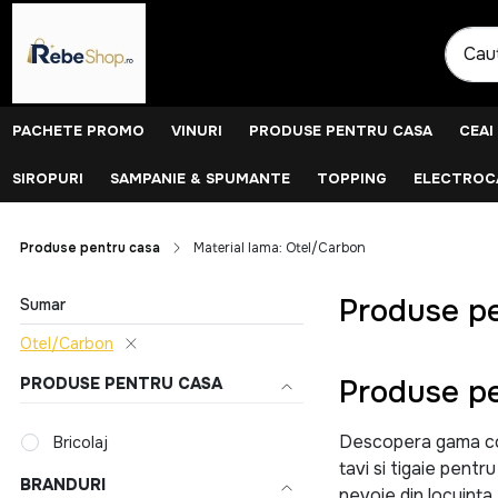
PACHETE PROMO
VINURI
PRODUSE PENTRU CASA
CEAI
SIROPURI
SAMPANIE & SPUMANTE
TOPPING
ELECTROCA
Produse pentru casa
Material lama: Otel/Carbon
Produse pe
Sumar
Otel/Carbon
Produse pe
PRODUSE PENTRU CASA
Descopera gama comp
Bricolaj
tavi si tigaie pentr
BRANDURI
nevoie din locuinta.