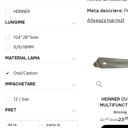
Meta descriere:
Pr
HEINNER
prelungitor, aparat
Afiseaza mai mult
LUNGIME
HEINNER INCALZITOR
154*28*5mm
Bucatarie ech
9/9/18MM
Indiferent daca gate
MATERIAL LAMA
tavi, cutit, foarfec
ideale pentru utiliza
Otel/Carbon
Unelte si ech
IMPACHETARE
Pentru lucrari de in
12 / bax
HEINNER C
si aparat de sudura
MULTIFUNCT
orice gospodarie.
PRET
6IN1, OTEL IN
Bricolaj
,5
Produse HEINNE
23
,44
33
RON
-