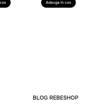
 cos
Adauga in cos
erne precum HEINNER ACUMULATOR pentru mobilitate si HEIN
epute pentru eficienta si usurinta in utilizare.
confort in locuinta ta
u ajutorul unui cos depozitare practic si eficient. Pentru usc
eaza confortul cu produse textile precum prosop, covor, cov
a familie
ctionale, gasesti si scaune confortabile si jucarii pentru cei 
ganizat si prietenos.
produsele noastre pentru casa?
e produse esentiale
BLOG REBESHOP
bucatarie, organizare si unelte
ile si usor de utilizat