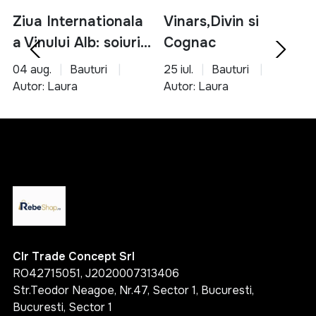
Ziua Internationala
Vinars,Divin si
a Vinului Alb: soiuri,
Cognac
servire si asocieri
04 aug.
Bauturi
25 iul.
Bauturi
culinare
Autor: Laura
Autor: Laura
Clr Trade Concept Srl
RO42715051, J2020007313406
Str.Teodor Neagoe, Nr.47, Sector 1, Bucuresti,
Bucuresti, Sector 1