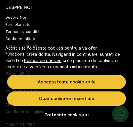
DESPRE NOI
Despre Noi
Formular retur
Termeni si conditii
Confidentialitate
Marturiile clientilor
Acest site foloseste cookies pentru a va oferi
Politica de Cookies
functionalitatea dorita. Navigand in continuare, sunteti de
Harta site
acord cu
Politica de cookies
si cu plasarea de cookies, cu
scopul de a va oferi o experienta imbunatatita.
ASISTENTA
Accepta toate cookie-urile
Informatii legale
Contacteaza-ne
Intrebari frecvente
Doar cookie-uri esentiale
ANPC
Solutionarea litigiilor
Preferinte cookie-uri
CONT CLIENT