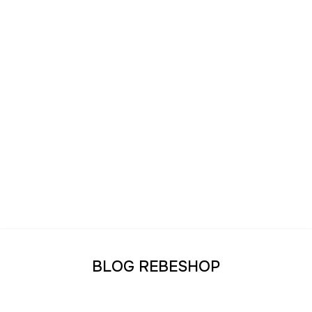
whisky îmbătrânit cu grijă, fiecare înghițitură este o
călătorie în lumea fermecată a aromelor și tradițiilor
băuturilor fine. Cheers!
BLOG REBESHOP