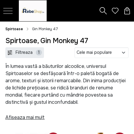
Spirtoase
Gin Monkey 47
Spirtoase, Gin Monkey 47
Filtreaza
1
În lumea vastă a băuturilor alcoolice, universul
Spirtoaselor se desfășoară într-o paletă bogată de
arome, texturi și istorii remarcabile. Din inima producției
de lichide prețioase, se ridică branduri de renume
mondial, fiecare purtând cu mândrie povestea sa
distinctivă și gustul inconfundabil.
În categoria nobilă a cognacului, nume ca Martell, Remy
Afiseaza mai mult
Martin și Hennessy, Cricova, Alexandrion, Bardar își
etalează eleganța în fiecare picătură. Cu o tradiție care