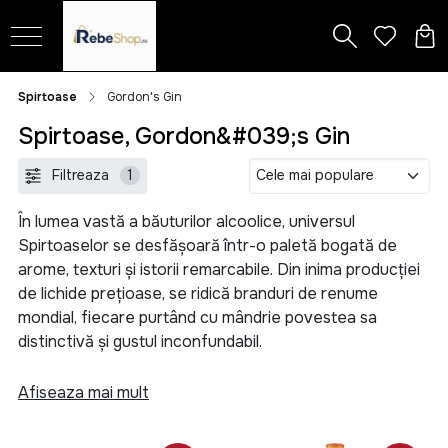
Spirtoase
Gordon's Gin
Spirtoase, Gordon&#039;s Gin
Filtreaza
1
În lumea vastă a băuturilor alcoolice, universul
Spirtoaselor se desfășoară într-o paletă bogată de
arome, texturi și istorii remarcabile. Din inima producției
de lichide prețioase, se ridică branduri de renume
mondial, fiecare purtând cu mândrie povestea sa
distinctivă și gustul inconfundabil.
În categoria nobilă a cognacului, nume ca Martell, Remy
Afiseaza mai mult
Martin și Hennessy, Cricova, Alexandrion, Bardar își
etalează eleganța în fiecare picătură. Cu o tradiție care