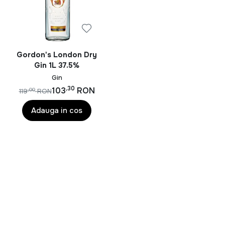
whisky îmbătrânit cu grijă, fiecare înghițitură este o
călătorie în lumea fermecată a aromelor și tradițiilor
băuturilor fine. Cheers!
Gordon's London Dry
Gin 1L 37.5%
Gin
,30
103
RON
,00
119
RON
Adauga in cos