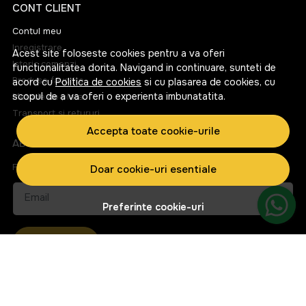
CONT CLIENT
Contul meu
Inregistrare
Acest site foloseste cookies pentru a va oferi
Istoric comenzi
functionalitatea dorita. Navigand in continuare, sunteti de
Produse favorite
acord cu
Politica de cookies
si cu plasarea de cookies, cu
scopul de a va oferi o experienta imbunatatita.
Metode de plata
Transport si retururi
Accepta toate cookie-urile
ABONEAZA-TE LA NEWSLETTER
Fii la curent cu toate promotiile si produsele noi din shop!
Doar cookie-uri esentiale
Email
Preferinte cookie-uri
Aboneaza-te