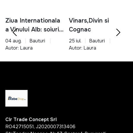
Ziua Internationala
Vinars,Divin si
a Vinului Alb: soiuri,
Cognac
servire si asocieri
04 aug.
Bauturi
25 iul.
Bauturi
culinare
Autor: Laura
Autor: Laura
Clr Trade Concept Srl
RO42715051, J2020007313406