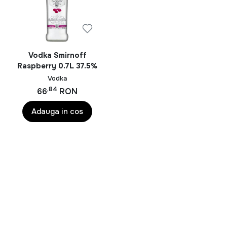
whisky îmbătrânit cu grijă, fiecare înghițitură este o
călătorie în lumea fermecată a aromelor și tradițiilor
băuturilor fine. Cheers!
Vodka Smirnoff
Raspberry 0.7L 37.5%
Vodka
,84
66
RON
Adauga in cos