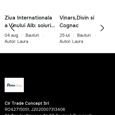
Ziua Internationala
Vinars,Divin si
a Vinului Alb: soiuri,
Cognac
servire si asocieri
04 aug.
Bauturi
25 iul.
Bauturi
culinare
Autor: Laura
Autor: Laura
Clr Trade Concept Srl
RO42715051, J2020007313406