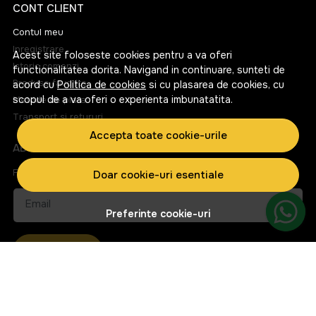
CONT CLIENT
Contul meu
Inregistrare
Acest site foloseste cookies pentru a va oferi
Istoric comenzi
functionalitatea dorita. Navigand in continuare, sunteti de
Produse favorite
acord cu
Politica de cookies
si cu plasarea de cookies, cu
scopul de a va oferi o experienta imbunatatita.
Metode de plata
Transport si retururi
Accepta toate cookie-urile
ABONEAZA-TE LA NEWSLETTER
Fii la curent cu toate promotiile si produsele noi din shop!
Doar cookie-uri esentiale
Email
Preferinte cookie-uri
Aboneaza-te