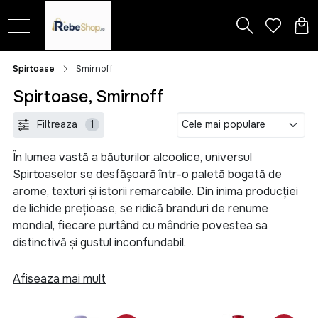
Spirtoase
Smirnoff
Spirtoase, Smirnoff
Filtreaza
1
În lumea vastă a băuturilor alcoolice, universul
Spirtoaselor se desfășoară într-o paletă bogată de
arome, texturi și istorii remarcabile. Din inima producției
de lichide prețioase, se ridică branduri de renume
mondial, fiecare purtând cu mândrie povestea sa
distinctivă și gustul inconfundabil.
În categoria nobilă a cognacului, nume ca Martell, Remy
Afiseaza mai mult
Martin și Hennessy, Cricova, Alexandrion, Bardar își
etalează eleganța în fiecare picătură. Cu o tradiție care