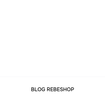
whisky îmbătrânit cu grijă, fiecare înghițitură este o
călătorie în lumea fermecată a aromelor și tradițiilor
băuturilor fine. Cheers!
BLOG REBESHOP