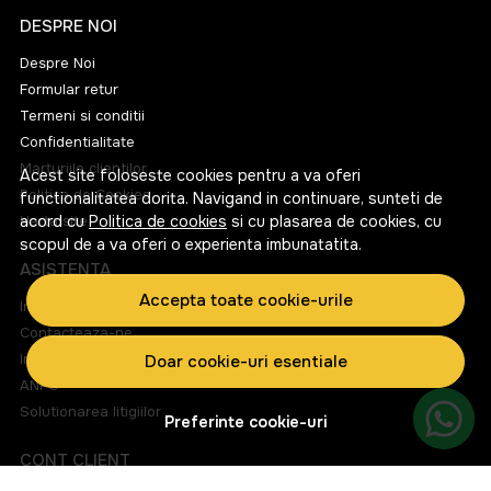
DESPRE NOI
Despre Noi
Formular retur
Termeni si conditii
Confidentialitate
Marturiile clientilor
Acest site foloseste cookies pentru a va oferi
Politica de Cookies
functionalitatea dorita. Navigand in continuare, sunteti de
acord cu
Harta site
Politica de cookies
si cu plasarea de cookies, cu
scopul de a va oferi o experienta imbunatatita.
ASISTENTA
Accepta toate cookie-urile
Informatii legale
Contacteaza-ne
Intrebari frecvente
Doar cookie-uri esentiale
ANPC
Solutionarea litigiilor
Preferinte cookie-uri
CONT CLIENT