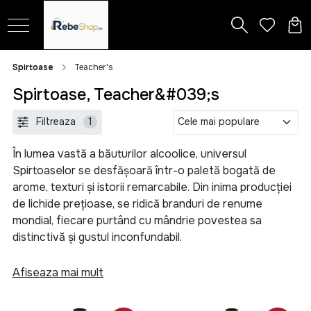
Spirtoase
Teacher's
Spirtoase, Teacher&#039;s
Filtreaza
1
În lumea vastă a băuturilor alcoolice, universul
Spirtoaselor se desfășoară într-o paletă bogată de
arome, texturi și istorii remarcabile. Din inima producției
de lichide prețioase, se ridică branduri de renume
mondial, fiecare purtând cu mândrie povestea sa
distinctivă și gustul inconfundabil.
În categoria nobilă a cognacului, nume ca Martell, Remy
Afiseaza mai mult
Martin și Hennessy, Cricova, Alexandrion, Bardar își
etalează eleganța în fiecare picătură. Cu o tradiție care