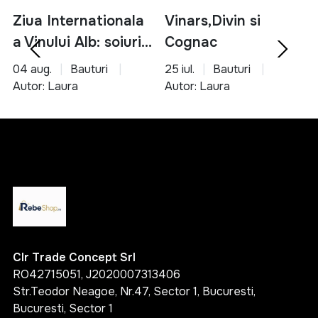
Ziua Internationala
Vinars,Divin si
a Vinului Alb: soiuri,
Cognac
servire si asocieri
04 aug.
Bauturi
25 iul.
Bauturi
culinare
Autor: Laura
Autor: Laura
Clr Trade Concept Srl
RO42715051, J2020007313406
Str.Teodor Neagoe, Nr.47, Sector 1, Bucuresti,
Bucuresti, Sector 1