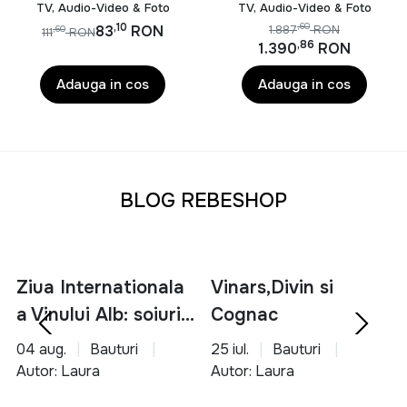
Negru
BT 5.3, tip baterie Li-
TV, Audio-Video & Foto
TV, Audio-Video & Foto
ion 2400mAh, voltaj
,10
,60
83
RON
1.887
RON
,60
111
RON
baterie 12V, putere
,86
1.390
RON
RMS 200W, format
audio suportat
Adauga in cos
Adauga in cos
MP3/WMA, timp de
incarcare 2 ore,
autonomie baterie 2-3
ore, frecventa raspuns
30HZ-20KHz,
impendanta 4 ohm,
BLOG REBESHOP
ratie
Ziua Internationala
Vinars,Divin si
a Vinului Alb: soiuri,
Cognac
servire si asocieri
04 aug.
Bauturi
25 iul.
Bauturi
culinare
Autor: Laura
Autor: Laura