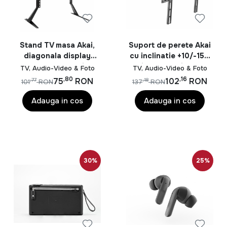
Stand TV masa Akai,
Suport de perete Akai
diagonala display
cu inclinatie +10/-15°,
23"-75", VESA min.
diagonala display
TV, Audio-Video & Foto
TV, Audio-Video & Foto
200x200, VESA max.
32"-55", VESA min.
,80
,16
75
RON
102
RON
,77
,18
101
RON
137
RON
800x400, suporta
75x75, VESA max.
pana la 40kg, interval
400x400, suporta
Adauga in cos
Adauga in cos
inaltime 673/735mm,
pana la 35kg, distanta
negru
fata de perete max
427mm, negru
30%
25%