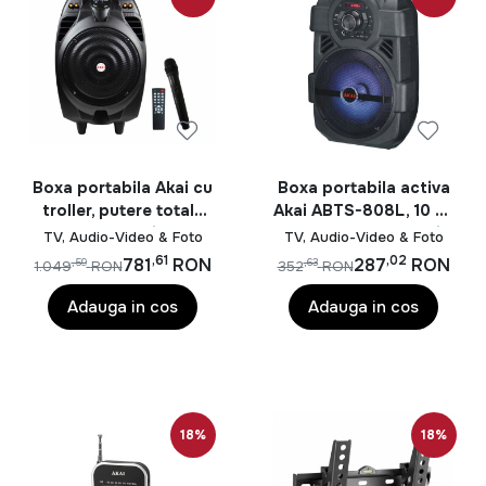
Boxa portabila Akai cu
Boxa portabila activa
troller, putere totala
Akai ABTS-808L, 10 W,
50W, autonomie 2-3h
Bluetooth, USB, Aux in,
TV, Audio-Video & Foto
TV, Audio-Video & Foto
la volum maxim, timp de
radio FM, digital
,61
,02
781
RON
287
RON
,59
,63
1.049
RON
352
RON
incarcare 4-6h, slot
karaoke, negru,
USB & SD card, raza de
microfon
Adauga in cos
Adauga in cos
functionare de pana la
10m, functie de
karaoke, microfon fara
fir inclus, telecomanda
inclusa, negru
18%
18%