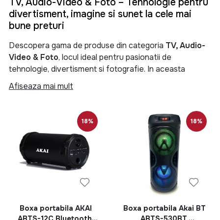
TV, Audio-Video & Foto – Tehnologie pentru
divertisment, imagine si sunet la cele mai
bune preturi
Descopera gama de produse din categoria
TV, Audio-
Video & Foto
, locul ideal pentru pasionatii de
tehnologie, divertisment si fotografie. In aceasta
categorie gasesti televizoare moderne, sisteme audio
Afiseaza mai mult
performante, soundbar-uri, boxe portabile, proiectoare,
camere foto, camere video si numeroase accesorii
menite sa iti transforme experienta de vizionare si
18%
18%
redare a continutului multimedia.
Categoria
TV, Audio-Video & Foto
reuneste produse
de ultima generatie pentru locuinta, birou sau spatii
comerciale. Fie ca iti doresti un televizor Smart TV 4K
pentru filme si seriale, un sistem audio puternic pentru
petreceri, o boxa Bluetooth portabila pentru calatorii
sau un aparat foto pentru surprinderea momentelor
Boxa portabila AKAI
Boxa portabila Akai BT
importante, aici vei gasi solutii adaptate tuturor nevoilor
ABTS-12C Bluetooth,
ABTS-530BT,