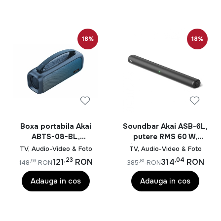
18%
18%
Boxa portabila Akai
Soundbar Akai ASB-6L,
ABTS-08-BL,
putere RMS 60 W,
bluetooth 5.1, 8W,
difuzoare 2.25", 15W x
TV, Audio-Video & Foto
TV, Audio-Video & Foto
albastru
4., raspusn in
,23
,04
121
RON
314
RON
,93
,81
148
RON
385
RON
frecventa 50Hz-18kHz,
impendatanta 4 ohmi,
Adauga in cos
Adauga in cos
negru