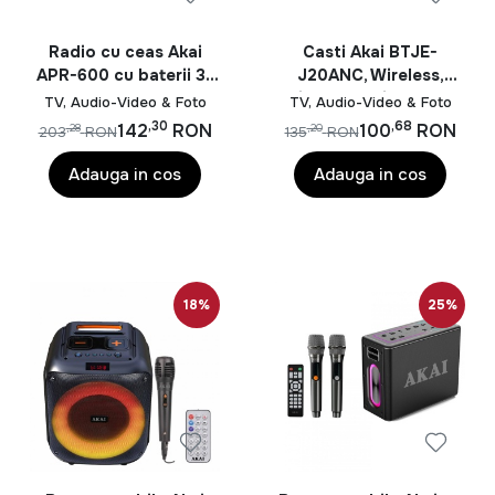
Radio cu ceas Akai
Casti Akai BTJE-
APR-600 cu baterii 3x
J20ANC, Wireless,
AAA, bluetooth 5.0,
Noise Canceling, Negru
TV, Audio-Video & Foto
TV, Audio-Video & Foto
0.8W, negru
,30
,68
142
RON
100
RON
,28
,20
203
RON
135
RON
Adauga in cos
Adauga in cos
18%
25%