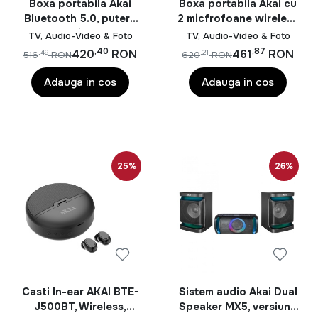
Boxa portabila Akai
Boxa portabila Akai cu
Bluetooth 5.0, putere
2 micfrofoane wireless
RMS 40W, intrare AUX
IPX6-80W
TV, Audio-Video & Foto
TV, Audio-Video & Foto
de 3,5 mm, timp de
,40
,87
420
RON
461
RON
,49
,21
516
RON
620
RON
încărcare - aprox. 6
ore, baterie 7.4V,
Adauga in cos
Adauga in cos
3600mAh consum de
energie 15W, impedanță
2 ohmi (difuzor), raport
S/N 60dB, distorsiune
10%, negru
25%
26%
Casti In-ear AKAI BTE-
Sistem audio Akai Dual
J500BT, Wireless,
Speaker MX5, versiune