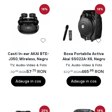
18%
18%
Casti In-ear AKAI BTE-
Boxa Portabila Activa
J350, Wireless, Negru
Akai SS022A-X6, Negru
TV, Audio-Video & Foto
TV, Audio-Video & Foto
,70
,99
57
RON
465
RON
,90
,51
70
RON
572
RON
Adauga in cos
Adauga in cos
25%
18%