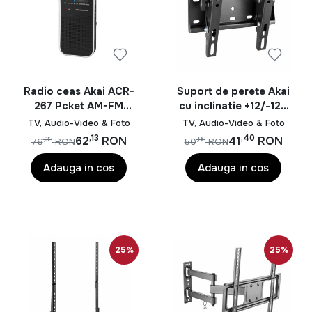
Radio ceas Akai ACR-
Suport de perete Akai
267 Pcket AM-FM
cu inclinatie +12/-12°,
Radio -Analog tuning
diagonala display
TV, Audio-Video & Foto
TV, Audio-Video & Foto
with AM/FM Radio
23"-42", VESA min.
,13
,40
62
RON
41
RON
,33
,86
76
RON
50
RON
75x75, VESA max.
200x200, suporta pana
Adauga in cos
Adauga in cos
la 30kg, distanta fata
de perete 53mm, negru
25%
25%