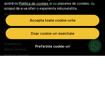
Contacteaza-ne
acord cu
Politica de cookies
si cu plasarea de cookies, cu
scopul de a va oferi o experienta imbunatatita.
Intrebari frecvente
ANPC
Solutionarea litigiilor
Accepta toate cookie-urile
CONT CLIENT
Doar cookie-uri esentiale
Contul meu
Inregistrare
Preferinte cookie-uri
Istoric comenzi
Produse favorite
Metode de plata
Transport si retururi
ABONEAZA-TE LA NEWSLETTER
Fii la curent cu toate promotiile si produsele noi din shop!
Email