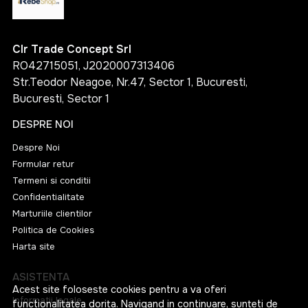
Clr Trade Concept Srl
RO42715051, J2020007313406
Str.Teodor Neagoe, Nr.47, Sector 1, Bucuresti,
Bucuresti, Sector 1
DESPRE NOI
Despre Noi
Formular retur
Termeni si conditii
Confidentialitate
Marturiile clientilor
Politica de Cookies
Harta site
ASISTENTA
Acest site foloseste cookies pentru a va oferi
Informatii legale
functionalitatea dorita. Navigand in continuare, sunteti de