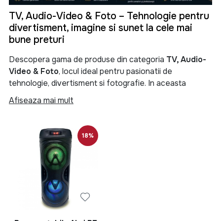
TV, Audio-Video & Foto – Tehnologie pentru
divertisment, imagine si sunet la cele mai
bune preturi
Descopera gama de produse din categoria
TV, Audio-
Video & Foto
, locul ideal pentru pasionatii de
tehnologie, divertisment si fotografie. In aceasta
categorie gasesti televizoare moderne, sisteme audio
Afiseaza mai mult
performante, soundbar-uri, boxe portabile, proiectoare,
camere foto, camere video si numeroase accesorii
menite sa iti transforme experienta de vizionare si
18%
redare a continutului multimedia.
Categoria
TV, Audio-Video & Foto
reuneste produse
de ultima generatie pentru locuinta, birou sau spatii
comerciale. Fie ca iti doresti un televizor Smart TV 4K
pentru filme si seriale, un sistem audio puternic pentru
petreceri, o boxa Bluetooth portabila pentru calatorii