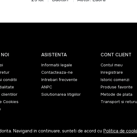
 NOI
ASISTENTA
CONT CLIENT
oi
Informatii legale
Contul meu
retur
Contacteaza-ne
Inregistrare
i conditii
Intrebari frecvente
Istoric comenzi
ialitate
ANPC
Produse favorite
 clientilor
Solutionarea litigiilor
Metode de plata
de Cookies
Transport si returu
e
dorita. Navigand in continuare, sunteti de acord cu
Politica de cook