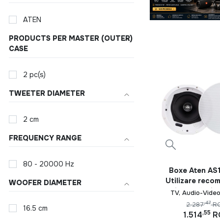
ATEN
PRODUCTS PER MASTER (OUTER)
CASE
2 pc(s)
TWEETER DIAMETER
2 cm
FREQUENCY RANGE
80 - 20000 Hz
Boxe Aten AS
Utilizare reco
WOOFER DIAMETER
Universală. Tip
TV, Audio-Video
2 căi, Număr de
,47
2.287
R
16.5 cm
2. Tehnolog
,55
1.514
R