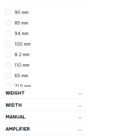
90 mm
85 mm
94 mm
100 mm
8.2 mm
110 mm
65 mm
71.5 mm
WEIGHT
75 mm
WIDTH
83.4 mm
MANUAL
95 mm
150 mm
AMPLIFIER