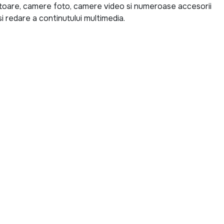
ctoare, camere foto, camere video si numeroase accesorii
i redare a continutului multimedia.
se de ultima generatie pentru locuinta, birou sau spatii
V 4K pentru filme si seriale, un sistem audio puternic
ru calatorii sau un aparat foto pentru surprinderea
te tuturor nevoilor si bugetelor.
 descoperi produse echipate cu cele mai noi tehnologii,
me Home Cinema, soundbar-uri cu conectivitate Bluetooth,
 digitale si accesorii pentru fotografie si videografie.
e si un sunet de inalta calitate pentru o experienta
goria TV, Audio-Video & Foto?
tii cont de diagonala ecranului, rezolutia, sistemul de
ibile. Pentru sistemele audio, puterea, conectivitatea si
ctori importanti. In cazul produselor foto si video,
iile inteligente pot face diferenta in obtinerea unor