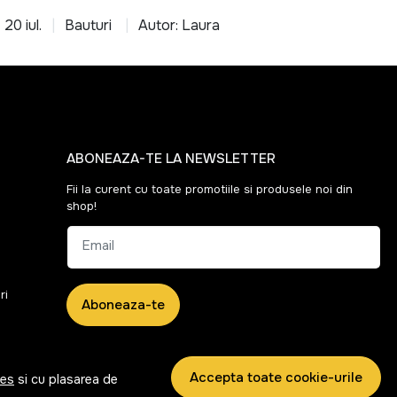
20 iul.
Bauturi
Autor: Laura
ABONEAZA-TE LA NEWSLETTER
Fii la curent cu toate promotiile si produsele noi din
shop!
Email
ri
Aboneaza-te
Accepta toate cookie-urile
ies
si cu plasarea de