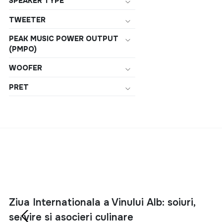
SPEAKER TYPE
46 mm
TWEETER
50 mm
PEAK MUSIC POWER OUTPUT
6.8 mm
(PMPO)
67 mm
WOOFER
70 mm
PRET
700 mm
80 mm
10.2 mm
105 mm
113 mm
115 mm
127 mm
Ziua Internationala a Vinului Alb: soiuri,
servire si asocieri culinare
14.8 mm