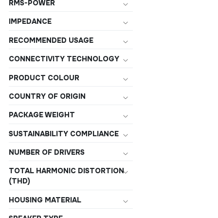
16.5 mm
RMS-POWER
189 mm
IMPEDANCE
19.7 mm
RECOMMENDED USAGE
23 mm
CONNECTIVITY TECHNOLOGY
83 mm
PRODUCT COLOUR
120 mm
COUNTRY OF ORIGIN
17 mm
PACKAGE WEIGHT
180 mm
181 mm
SUSTAINABILITY COMPLIANCE
300 mm
NUMBER OF DRIVERS
32 mm
TOTAL HARMONIC DISTORTION
(THD)
33 mm
39 mm
HOUSING MATERIAL
42 mm