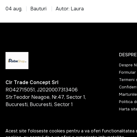
162 mm
04 aug.
Bauturi
Autor: Laura
163 mm
17.2 mm
18 mm
200 mm
DESPRE
26 mm
Despre N
280 mm
Formular 
45 mm
Termeni s
Clr Trade Concept Srl
Confident
RO42715051, J2020007313406
6.6 mm
Marturiile
Str.Teodor Neagoe, Nr.47, Sector 1,
750 mm
Politica 
Bucuresti, Bucuresti, Sector 1
Harta sit
88 mm
93 mm
Acest site foloseste cookies pentru a va oferi functionalitatea 
98 mm