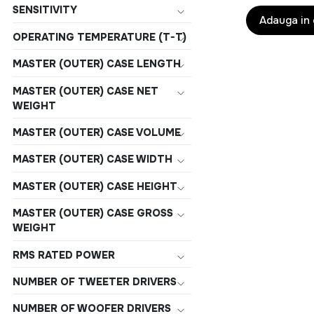
conectare: Pri
SENSITIVITY
Puterea RMS:
Adauga in
Gama de frecven
OPERATING TEMPERATURE (T-T)
20000 Hz, Impe
Ω, Sensibilitat
MASTER (OUTER) CASE LENGTH
Culoarea prod
MASTER (OUTER) CASE NET
Alb
WEIGHT
MASTER (OUTER) CASE VOLUME
MASTER (OUTER) CASE WIDTH
MASTER (OUTER) CASE HEIGHT
MASTER (OUTER) CASE GROSS
WEIGHT
RMS RATED POWER
NUMBER OF TWEETER DRIVERS
NUMBER OF WOOFER DRIVERS