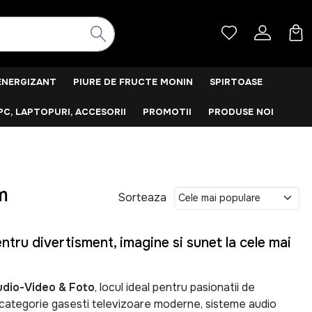
ENERGIZANT
PIURE DE FRUCTE MONIN
SPIRTOASE
PC, LAPTOPURI, ACCESORII
PROMOTII
PRODUSE NOI
m
Sorteaza
tru divertisment, imagine si sunet la cele mai
udio-Video & Foto
, locul ideal pentru pasionatii de
a categorie gasesti televizoare moderne, sisteme audio