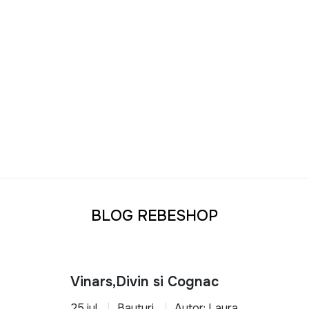
BLOG REBESHOP
Vinars,Divin si Cognac
25 iul.
Bauturi
Autor: Laura