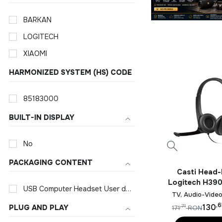
BARKAN
LOGITECH
XIAOMI
HARMONIZED SYSTEM (HS) CODE
85183000
BUILT-IN DISPLAY
No
PACKAGING CONTENT
Casti Head
Logitech H390
USB Computer Headset User documentation
Negru
TV, Audio-Video
,
130
PLUG AND PLAY
,71
171
RON