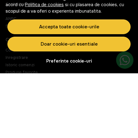
Contacteaza-ne
acord cu
Politica de cookies
si cu plasarea de cookies, cu
scopul de a va oferi o experienta imbunatatita.
Intrebari frecvente
ANPC
Solutionarea litigiilor
Accepta toate cookie-urile
CONT CLIENT
Doar cookie-uri esentiale
Contul meu
Inregistrare
Preferinte cookie-uri
Istoric comenzi
Produse favorite
Metode de plata
Transport si retururi
ABONEAZA-TE LA NEWSLETTER
Fii la curent cu toate promotiile si produsele noi din shop!
Email