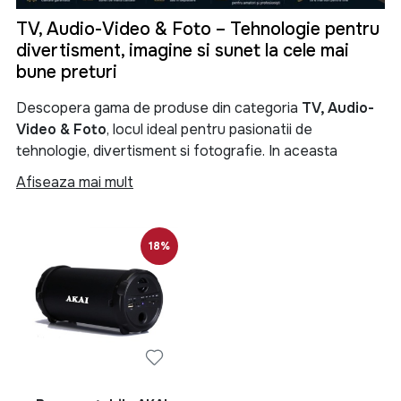
TV, Audio-Video & Foto – Tehnologie pentru
divertisment, imagine si sunet la cele mai
bune preturi
Descopera gama de produse din categoria
TV, Audio-
Video & Foto
, locul ideal pentru pasionatii de
tehnologie, divertisment si fotografie. In aceasta
categorie gasesti televizoare moderne, sisteme audio
Afiseaza mai mult
performante, soundbar-uri, boxe portabile, proiectoare,
camere foto, camere video si numeroase accesorii
menite sa iti transforme experienta de vizionare si
18%
redare a continutului multimedia.
Categoria
TV, Audio-Video & Foto
reuneste produse
de ultima generatie pentru locuinta, birou sau spatii
comerciale. Fie ca iti doresti un televizor Smart TV 4K
pentru filme si seriale, un sistem audio puternic pentru
petreceri, o boxa Bluetooth portabila pentru calatorii