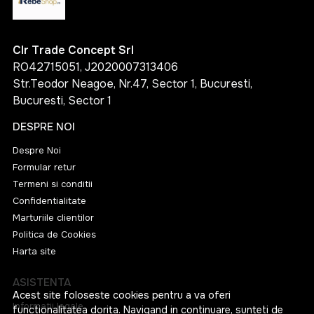
Clr Trade Concept Srl
RO42715051, J2020007313406
Str.Teodor Neagoe, Nr.47, Sector 1, Bucuresti,
Bucuresti, Sector 1
DESPRE NOI
Despre Noi
Formular retur
Termeni si conditii
Confidentialitate
Marturiile clientilor
Politica de Cookies
Harta site
ASISTENTA
Acest site foloseste cookies pentru a va oferi
Informatii legale
functionalitatea dorita. Navigand in continuare, sunteti de