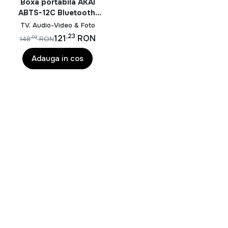
sau un aparat foto pentru surprinderea momentelor
Boxa portabila AKAI
importante, aici vei gasi solutii adaptate tuturor nevoilor
ABTS-12C Bluetooth,
5W, negru
si bugetelor.
TV, Audio-Video & Foto
,23
121
RON
,93
148
RON
In oferta noastra de
TV, Audio-Video & Foto
vei
descoperi produse echipate cu cele mai noi tehnologii,
Adauga in cos
inclusiv televizoare LED, QLED si UHD 4K, sisteme
Home Cinema, soundbar-uri cu conectivitate Bluetooth,
casti wireless, proiectoare multimedia, camere foto
digitale si accesorii pentru fotografie si videografie.
Aceste produse ofera imagini clare, culori vibrante si un
sunet de inalta calitate pentru o experienta completa
de divertisment.
Cum alegi produsele potrivite din categoria
TV, Audio-Video & Foto?
Pentru alegerea unui televizor este recomandat sa tii
cont de diagonala ecranului, rezolutia, sistemul de
operare Smart TV si tehnologiile de imagine disponibile.