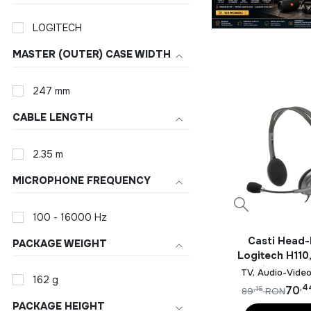
LOGITECH
MASTER (OUTER) CASE WIDTH
247 mm
CABLE LENGTH
2.35 m
MICROPHONE FREQUENCY
100 - 16000 Hz
Casti Head
PACKAGE WEIGHT
Logitech H110,
noise-cance
TV, Audio-Video
162 g
Multicol
,4
70
,15
89
RON
PACKAGE HEIGHT