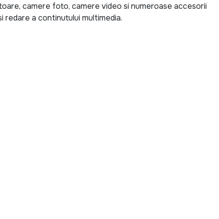
ctoare, camere foto, camere video si numeroase accesorii
i redare a continutului multimedia.
se de ultima generatie pentru locuinta, birou sau spatii
V 4K pentru filme si seriale, un sistem audio puternic
ru calatorii sau un aparat foto pentru surprinderea
te tuturor nevoilor si bugetelor.
 descoperi produse echipate cu cele mai noi tehnologii,
me Home Cinema, soundbar-uri cu conectivitate Bluetooth,
 digitale si accesorii pentru fotografie si videografie.
e si un sunet de inalta calitate pentru o experienta
goria TV, Audio-Video & Foto?
tii cont de diagonala ecranului, rezolutia, sistemul de
ibile. Pentru sistemele audio, puterea, conectivitatea si
ctori importanti. In cazul produselor foto si video,
iile inteligente pot face diferenta in obtinerea unor