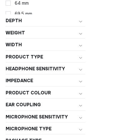
64 mm
69.5 mm
DEPTH
150 mm
WEIGHT
16.5 mm
WIDTH
170 mm
172 mm
PRODUCT TYPE
182 mm
HEADPHONE SENSITIVITY
20.9 mm
IMPEDANCE
210 mm
PRODUCT COLOUR
91 mm
EAR COUPLING
108 mm
MICROPHONE SENSITIVITY
18.5 mm
MICROPHONE TYPE
183 mm