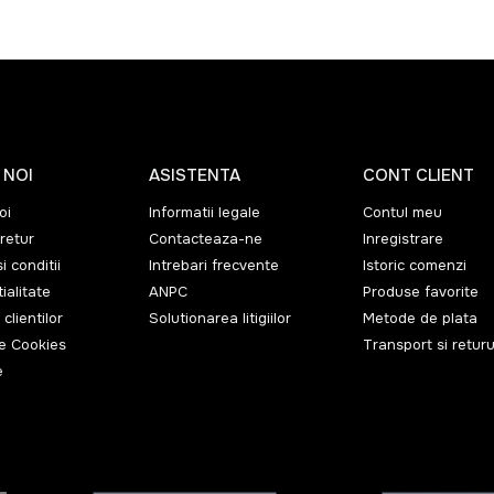
 NOI
ASISTENTA
CONT CLIENT
oi
Informatii legale
Contul meu
retur
Contacteaza-ne
Inregistrare
i conditii
Intrebari frecvente
Istoric comenzi
ialitate
ANPC
Produse favorite
 clientilor
Solutionarea litigiilor
Metode de plata
de Cookies
Transport si returu
e