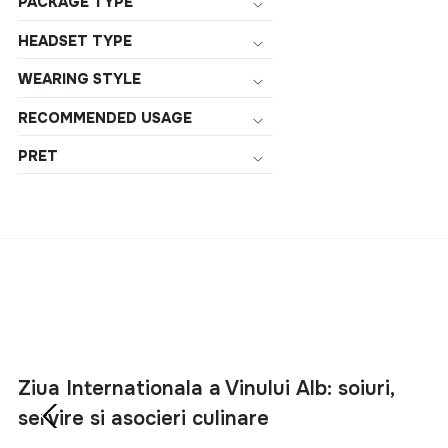
PACKAGE TYPE
202 mm
225 mm
HEADSET TYPE
230 mm
WEARING STYLE
40 mm
RECOMMENDED USAGE
460 mm
PRET
60 mm
99 mm
1370 mm
14 mm
162.5 mm
175 mm
178 mm
Ziua Internationala a Vinului Alb: soiuri,
18.6 mm
servire si asocieri culinare
184 mm