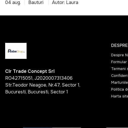
04 aug.
Bauturi
Autor: Laura
1965 mm
215 mm
255 mm
30.2 mm
DESPRE
400 mm
Despre N
42 mm
Formular 
44 mm
Termeni s
Clr Trade Concept Srl
Confident
48 mm
RO42715051, J2020007313406
Marturiile
Str.Teodor Neagoe, Nr.47, Sector 1,
510 mm
Politica 
Bucuresti, Bucuresti, Sector 1
Harta sit
68.4 mm
70 mm
89 mm
936 mm