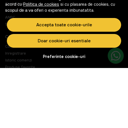
Contacteaza-ne
acord cu
Politica de cookies
si cu plasarea de cookies, cu
scopul de a va oferi o experienta imbunatatita.
Intrebari frecvente
ANPC
Solutionarea litigiilor
Accepta toate cookie-urile
CONT CLIENT
Doar cookie-uri esentiale
Contul meu
Inregistrare
Preferinte cookie-uri
Istoric comenzi
Produse favorite
Metode de plata
Transport si retururi
ABONEAZA-TE LA NEWSLETTER
Fii la curent cu toate promotiile si produsele noi din shop!
Email