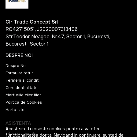
Clr Trade Concept Srl
RO42715051, J2020007313406
Str.Teodor Neagoe, Nr.47, Sector 1, Bucuresti,
Bucuresti, Sector 1
DESPRE NOI
Despre Noi
Formular retur
Termeni si conditii
Confidentialitate
Marturiile clientilor
Politica de Cookies
Harta site
ASISTENTA
Acest site foloseste cookies pentru a va oferi
Informatii legale
functionalitatea dorita. Navigand in continuare, sunteti de