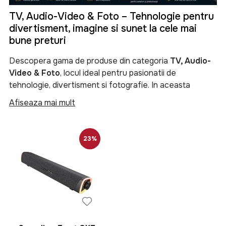
TV, Audio-Video & Foto – Tehnologie pentru
divertisment, imagine si sunet la cele mai
bune preturi
Descopera gama de produse din categoria
TV, Audio-
Video & Foto
, locul ideal pentru pasionatii de
tehnologie, divertisment si fotografie. In aceasta
categorie gasesti televizoare moderne, sisteme audio
Afiseaza mai mult
performante, soundbar-uri, boxe portabile, proiectoare,
camere foto, camere video si numeroase accesorii
menite sa iti transforme experienta de vizionare si
23%
redare a continutului multimedia.
Categoria
TV, Audio-Video & Foto
reuneste produse
de ultima generatie pentru locuinta, birou sau spatii
comerciale. Fie ca iti doresti un televizor Smart TV 4K
pentru filme si seriale, un sistem audio puternic pentru
petreceri, o boxa Bluetooth portabila pentru calatorii