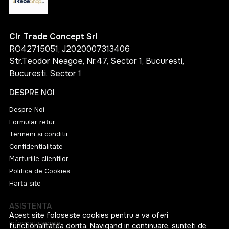
Clr Trade Concept Srl
RO42715051, J2020007313406
Str.Teodor Neagoe, Nr.47, Sector 1, Bucuresti,
Bucuresti, Sector 1
DESPRE NOI
Despre Noi
Formular retur
Termeni si conditii
Confidentialitate
Marturiile clientilor
Politica de Cookies
Harta site
ASISTENTA
Acest site foloseste cookies pentru a va oferi
Informatii legale
functionalitatea dorita. Navigand in continuare, sunteti de