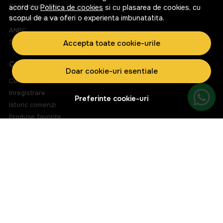
Contacteaza-ne
acord cu
Politica de cookies
si cu plasarea de cookies, cu
scopul de a va oferi o experienta imbunatatita.
Intrebari frecvente
ANPC
Solutionarea litigiilor
Accepta toate cookie-urile
CONT CLIENT
Doar cookie-uri esentiale
Contul meu
Inregistrare
Preferinte cookie-uri
Istoric comenzi
Produse favorite
Metode de plata
Transport si retururi
ABONEAZA-TE LA NEWSLETTER
Fii la curent cu toate promotiile si produsele noi din shop!
Email