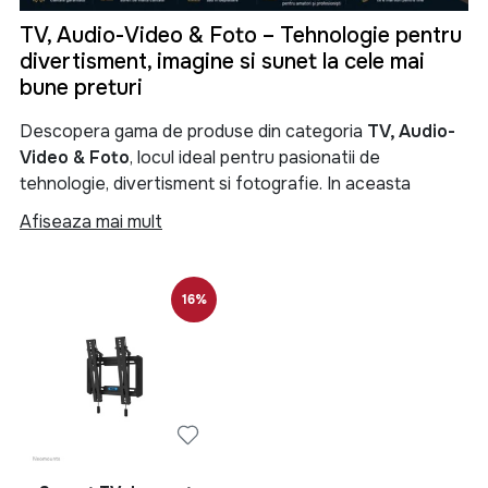
TV, Audio-Video & Foto – Tehnologie pentru
divertisment, imagine si sunet la cele mai
bune preturi
Descopera gama de produse din categoria
TV, Audio-
Video & Foto
, locul ideal pentru pasionatii de
tehnologie, divertisment si fotografie. In aceasta
categorie gasesti televizoare moderne, sisteme audio
Afiseaza mai mult
performante, soundbar-uri, boxe portabile, proiectoare,
camere foto, camere video si numeroase accesorii
menite sa iti transforme experienta de vizionare si
16%
redare a continutului multimedia.
Categoria
TV, Audio-Video & Foto
reuneste produse
de ultima generatie pentru locuinta, birou sau spatii
comerciale. Fie ca iti doresti un televizor Smart TV 4K
pentru filme si seriale, un sistem audio puternic pentru
petreceri, o boxa Bluetooth portabila pentru calatorii