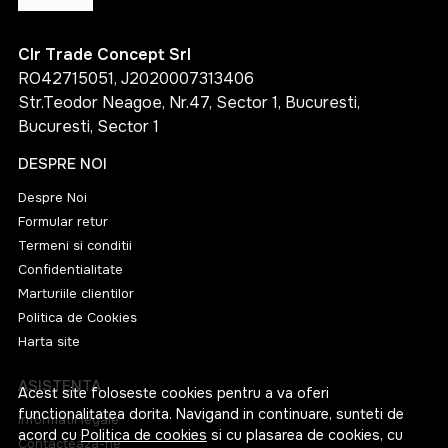
Clr Trade Concept Srl
RO42715051, J2020007313406
Str.Teodor Neagoe, Nr.47, Sector 1, Bucuresti,
Bucuresti, Sector 1
DESPRE NOI
Despre Noi
Formular retur
Termeni si conditii
Confidentialitate
Marturiile clientilor
Politica de Cookies
Harta site
ASISTENTA
Acest site foloseste cookies pentru a va oferi
functionalitatea dorita. Navigand in continuare, sunteti de
Informatii legale
acord cu
Politica de cookies
si cu plasarea de cookies, cu
Contacteaza-ne