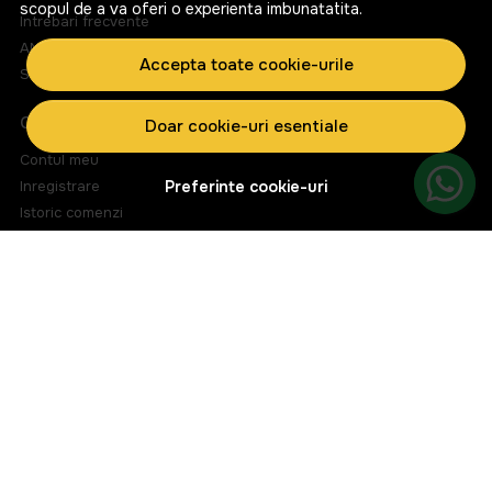
scopul de a va oferi o experienta imbunatatita.
Intrebari frecvente
ANPC
Accepta toate cookie-urile
Solutionarea litigiilor
CONT CLIENT
Doar cookie-uri esentiale
Contul meu
Inregistrare
Preferinte cookie-uri
Istoric comenzi
Produse favorite
Metode de plata
Transport si retururi
ABONEAZA-TE LA NEWSLETTER
Fii la curent cu toate promotiile si produsele noi din shop!
Email