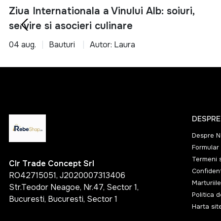
Ziua Internationala a Vinului Alb: soiuri,
134 g
servire si asocieri culinare
157 g
04 aug.
Bauturi
Autor: Laura
2 kg
270 g
275 g
303 g
325 g
DESPRE
353 g
Despre N
Formular 
456 g
Termeni s
Clr Trade Concept Srl
1 kg
Confident
RO42715051, J2020007313406
1.1 kg
Marturiile
Str.Teodor Neagoe, Nr.47, Sector 1,
Politica 
Bucuresti, Bucuresti, Sector 1
1.2 kg
Harta sit
1.35 kg