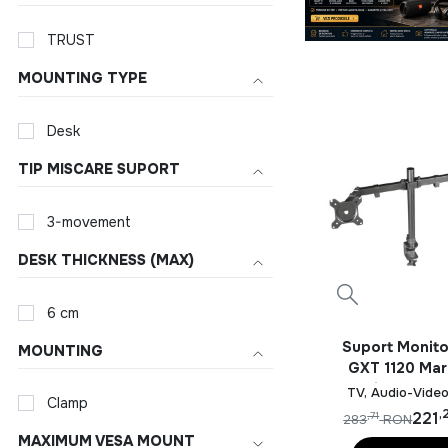
TRUST
MOUNTING TYPE
Desk
TIP MISCARE SUPORT
3-movement
DESK THICKNESS (MAX)
6 cm
Suport Monito
MOUNTING
GXT 1120 Mar
Monitor Arm, 
TV, Audio-Video
Clamp
birou, 510 x
,
221
,71
283
RON
115mm, VESA, 
MAXIMUM VESA MOUNT