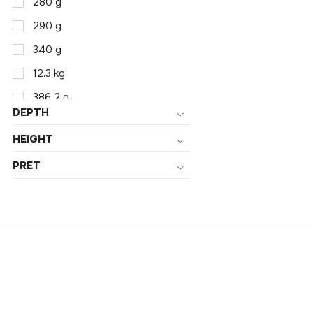
280 g
290 g
340 g
12.3 kg
386.2 g
DEPTH
390 g
HEIGHT
44 g
PRET
130 g
147 g
230 g
310 g
330 g
500 g
1.05 kg