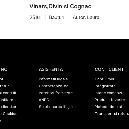
Vinars,Divin si Cognac
25 iul.
Bauturi
Autor: Laura
 NOI
ASISTENTA
CONT CLIENT
oi
Informatii legale
Contul meu
retur
Contacteaza-ne
Inregistrare
i conditii
Intrebari frecvente
Istoric comenzi
ialitate
ANPC
Produse favorite
 clientilor
Solutionarea litigiilor
Metode de plata
de Cookies
Transport si returu
e