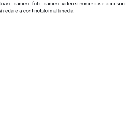
ctoare, camere foto, camere video si numeroase accesorii
i redare a continutului multimedia.
se de ultima generatie pentru locuinta, birou sau spatii
V 4K pentru filme si seriale, un sistem audio puternic
ru calatorii sau un aparat foto pentru surprinderea
te tuturor nevoilor si bugetelor.
 descoperi produse echipate cu cele mai noi tehnologii,
me Home Cinema, soundbar-uri cu conectivitate Bluetooth,
 digitale si accesorii pentru fotografie si videografie.
e si un sunet de inalta calitate pentru o experienta
goria TV, Audio-Video & Foto?
tii cont de diagonala ecranului, rezolutia, sistemul de
ibile. Pentru sistemele audio, puterea, conectivitatea si
ctori importanti. In cazul produselor foto si video,
iile inteligente pot face diferenta in obtinerea unor