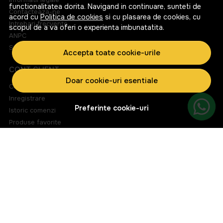
functionalitatea dorita. Navigand in continuare, sunteti de
Contacteaza-ne
acord cu
Politica de cookies
si cu plasarea de cookies, cu
Intrebari frecvente
scopul de a va oferi o experienta imbunatatita.
ANPC
Solutionarea litigiilor
Accepta toate cookie-urile
CONT CLIENT
Doar cookie-uri esentiale
Contul meu
Inregistrare
Preferinte cookie-uri
Istoric comenzi
Produse favorite
Metode de plata
Transport si retururi
ABONEAZA-TE LA NEWSLETTER
Fii la curent cu toate promotiile si produsele noi din shop!
Email