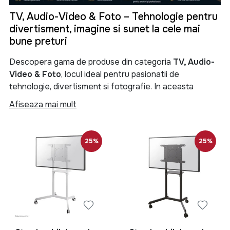
TV, Audio-Video & Foto – Tehnologie pentru
divertisment, imagine si sunet la cele mai
bune preturi
Descopera gama de produse din categoria
TV, Audio-
Video & Foto
, locul ideal pentru pasionatii de
tehnologie, divertisment si fotografie. In aceasta
categorie gasesti televizoare moderne, sisteme audio
Afiseaza mai mult
performante, soundbar-uri, boxe portabile, proiectoare,
camere foto, camere video si numeroase accesorii
menite sa iti transforme experienta de vizionare si
25%
25%
redare a continutului multimedia.
Categoria
TV, Audio-Video & Foto
reuneste produse
de ultima generatie pentru locuinta, birou sau spatii
comerciale. Fie ca iti doresti un televizor Smart TV 4K
pentru filme si seriale, un sistem audio puternic pentru
petreceri, o boxa Bluetooth portabila pentru calatorii