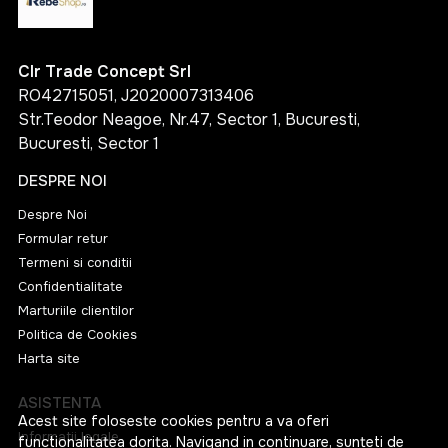
Clr Trade Concept Srl
RO42715051, J2020007313406
Str.Teodor Neagoe, Nr.47, Sector 1, Bucuresti,
Bucuresti, Sector 1
DESPRE NOI
Despre Noi
Formular retur
Termeni si conditii
Confidentialitate
Marturiile clientilor
Politica de Cookies
Harta site
ASISTENTA
Acest site foloseste cookies pentru a va oferi
Informatii legale
functionalitatea dorita. Navigand in continuare, sunteti de