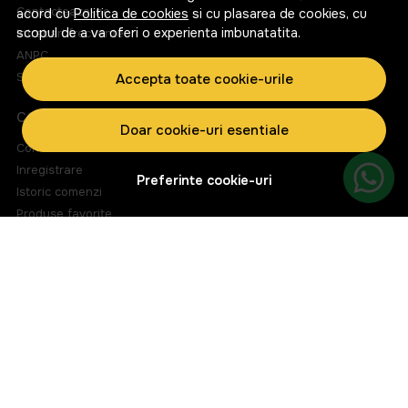
Contacteaza-ne
acord cu
Politica de cookies
si cu plasarea de cookies, cu
scopul de a va oferi o experienta imbunatatita.
Intrebari frecvente
ANPC
Solutionarea litigiilor
Accepta toate cookie-urile
CONT CLIENT
Doar cookie-uri esentiale
Contul meu
Inregistrare
Preferinte cookie-uri
Istoric comenzi
Produse favorite
Metode de plata
Transport si retururi
ABONEAZA-TE LA NEWSLETTER
Fii la curent cu toate promotiile si produsele noi din shop!
Email