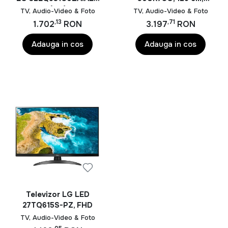
81,3 cm (32") Full HD
Smart, 4K Ultra HD
si bugetelor.
TV, Audio-Video & Foto
TV, Audio-Video & Foto
Wi-Fi Negru
(Model 2025)
,13
,71
1.702
RON
3.197
RON
In oferta noastra de
TV, Audio-Video & Foto
vei
descoperi produse echipate cu cele mai noi tehnologii,
Adauga in cos
Adauga in cos
inclusiv televizoare LED, QLED si UHD 4K, sisteme
Home Cinema, soundbar-uri cu conectivitate Bluetooth,
casti wireless, proiectoare multimedia, camere foto
digitale si accesorii pentru fotografie si videografie.
Aceste produse ofera imagini clare, culori vibrante si un
sunet de inalta calitate pentru o experienta completa
de divertisment.
Cum alegi produsele potrivite din categoria
TV, Audio-Video & Foto?
Pentru alegerea unui televizor este recomandat sa tii
cont de diagonala ecranului, rezolutia, sistemul de
Televizor LG LED
operare Smart TV si tehnologiile de imagine disponibile.
27TQ615S-PZ, FHD
Pentru sistemele audio, puterea, conectivitatea si
TV, Audio-Video & Foto