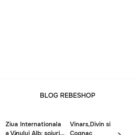
La RebeShop selectam produse din categoria
TV,
Audio-Video & Foto
care ofera un raport excelent
intre pret si performanta. Indiferent daca doresti sa iti
modernizezi sistemul de divertisment, sa creezi un
home cinema sau sa surprinzi cele mai importante
momente prin fotografie si filmare, vei gasi
echipamente fiabile si usor de utilizat.
Alege acum din categoria
TV, Audio-Video & Foto
si
bucura-te de tehnologie moderna, imagini
spectaculoase, sunet de calitate si echipamente foto
performante la preturi avantajoase.TV, Audio-Video &
BLOG REBESHOP
Foto – Smart TV, Sisteme Audio, Boxe Bluetooth si
Camere Foto | RebeShop
Ziua Internationala
Vinars,Divin si
a Vinului Alb: soiuri,
Cognac