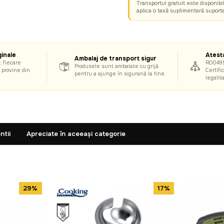
Transportul gratuit este disponibi
aplica o taxă suplimentară suporta
inale
Atest
Ambalaj de transport sigur
: fiecare
RO049
Produsele sunt ambalate cu grijă
i provine din
Certific
pentru a ajunge în siguranță la tine.
legalit
ntii
Apreciate în aceeași categorie
29%
17%