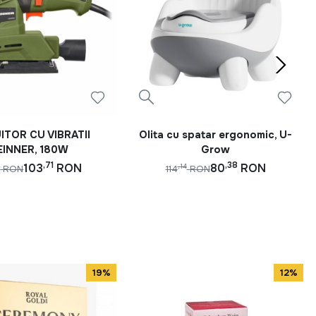
ITOR CU VIBRATII
Olita cu spatar ergonomic, U-
EINNER, 180W
Grow
,71
,38
103
RON
80
RON
5
,14
RON
114
RON
19%
12%