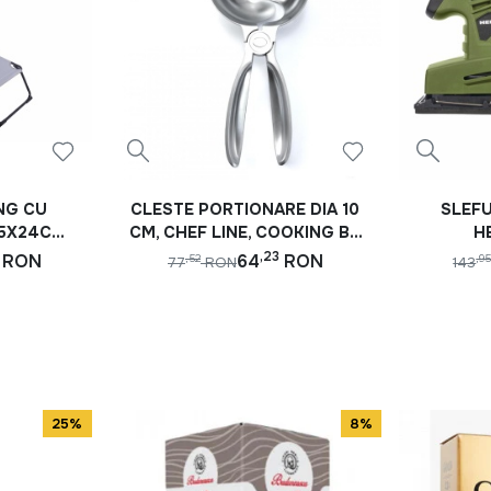
NG CU
CLESTE PORTIONARE DIA 10
SLEFU
55X24CM
CM, CHEF LINE, COOKING BY
H
HEINNER
,23
RON
64
RON
,52
,9
77
RON
143
25%
8%