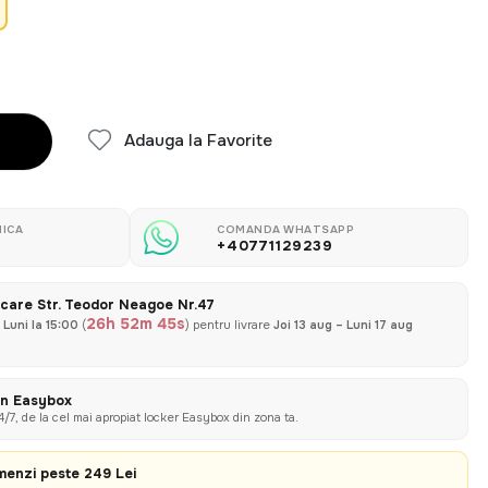
Adauga la Favorite
ICA
COMANDA WHATSAPP
+40771129239
icare Str. Teodor Neagoe Nr.47
26h 52m 44s
ă
Luni la 15:00
(
) pentru livrare
Joi 13 aug – Luni 17 aug
rin Easybox
/7, de la cel mai apropiat locker Easybox din zona ta.
enzi peste 249 Lei