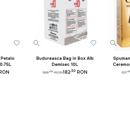
 Petalo
Budureasca Bag in Box Alb
Spumant
0.75L
Demisec 10L
Ceremon
,50
RON
182
RON
,00
,5
199
RON
101