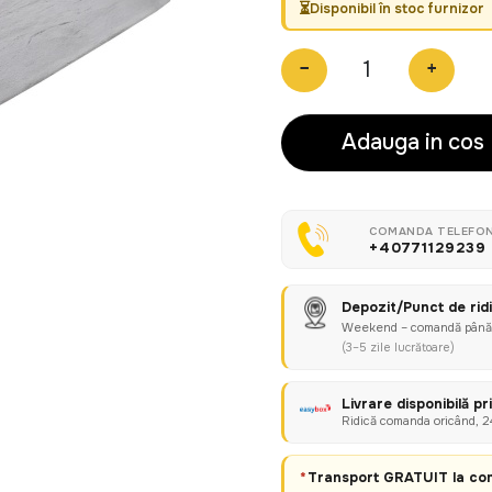
Disponibil în stoc furnizor
−
+
Adauga in cos
COMANDA TELEFON
+40771129239
Depozit/Punct de rid
Weekend – comandă pân
(3–5 zile lucrătoare)
Livrare disponibilă p
Ridică comanda oricând, 24
*
Transport GRATUIT la com