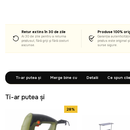
Retur extins în 30 de zile
Produse 100% orig
Ai 30 de zile pentru a returna
Garanția autenticității
produsul, fără griji și fără costuri
produs este original ș
ascunse.
surse sigure.
Ti-ar putea și
Merge bine cu
Detalii
Ce spun clie
Ti-ar putea și
28%