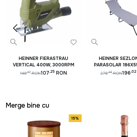
HEINNER FIERASTRAU
HEINNER SEZLO
VERTICAL 400W, 3000RPM
PARASOLAR 186X
GRI
,25
,02
107
RON
196
,97
,34
148
RON
278
RON
Merge bine cu
15%