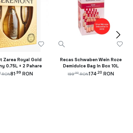
 Zarea Royal Gold
Recas Schwaben Wein Roze
y 0.75L + 2 Pahare
Demidulce Bag In Box 10L
,99
,20
81
RON
174
RON
8
,00
RON
199
RON