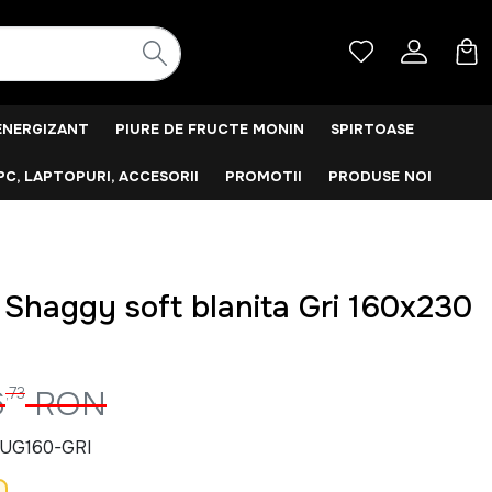
ENERGIZANT
PIURE DE FRUCTE MONIN
SPIRTOASE
PC, LAPTOPURI, ACCESORII
PROMOTII
PRODUSE NOI
 Shaggy soft blanita Gri 160x230
6
,73
RON
UG160-GRI