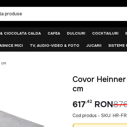
 & CIOCOLATA CALDA
CAFEA
DULCIURI
COCKTAILURI
SNICE MICI
TV, AUDIO-VIDEO & FOTO
JUCARII
SISTEME 
0 cm
Covor Heinner
cm
617
,42
RON
87
Cod produs - SKU
HR-FR