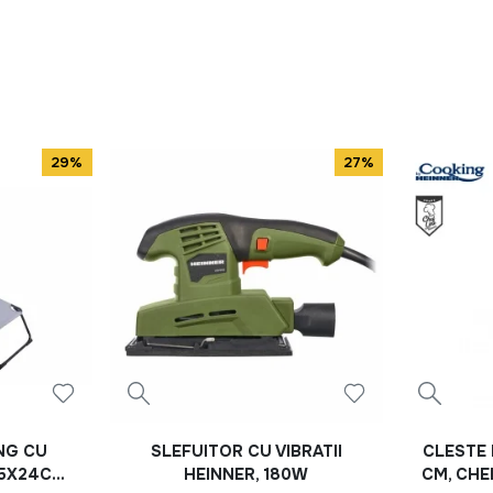
29%
27%
NG CU
SLEFUITOR CU VIBRATII
CLESTE 
55X24CM
HEINNER, 180W
CM, CHE