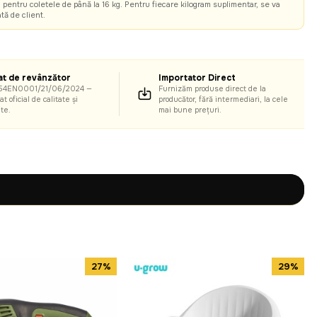
l pentru coletele de până la 16 kg. Pentru fiecare kilogram suplimentar, se va
tă de client.
at de revânzător
Importator Direct
54EN0001/21/06/2024 —
Furnizăm produse direct de la
at oficial de calitate și
producător, fără intermediari, la cele
ate.
mai bune prețuri.
27%
29%