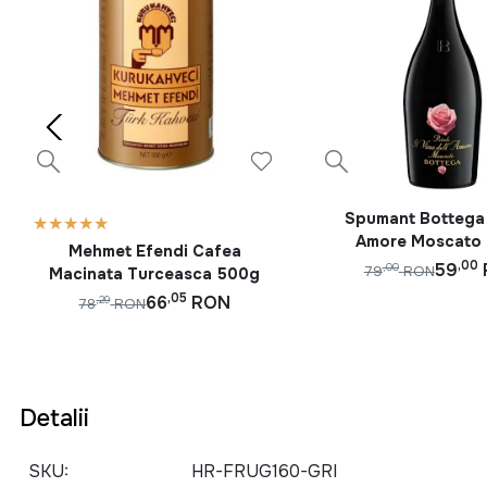
Spumant Bottega
Amore Moscato 
Mehmet Efendi Cafea
,00
59
,00
79
RON
Macinata Turceasca 500g
,05
66
RON
,29
78
RON
Detalii
SKU
HR-FRUG160-GRI