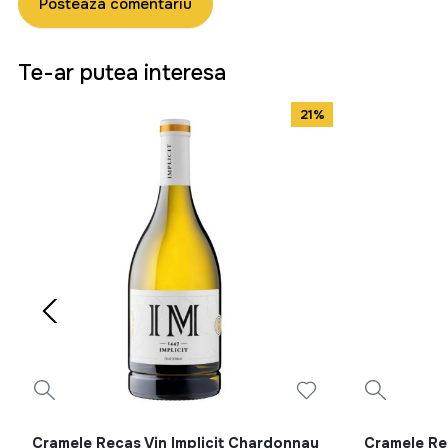
Posteaza comentariu
Te-ar putea interesa
21%
Cramele Recas Vin Implicit Chardonnay
Cramele Rec