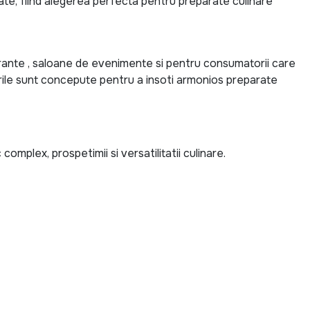
ate, fiind alegerea perfecta pentru preparate culinare
ante , saloane de evenimente si pentru consumatorii care
inurile sunt concepute pentru a insoti armonios preparate
mplex, prospetimii si versatilitatii culinare.