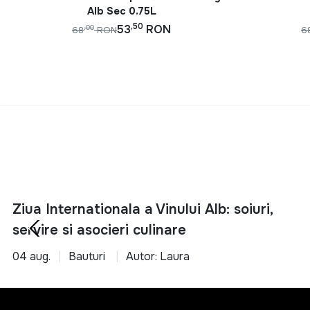
Alb Sec 0.75L
,50
53
RON
,00
68
RON
6
Ziua Internationala a Vinului Alb: soiuri,
servire si asocieri culinare
04 aug.
Bauturi
Autor: Laura