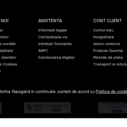
 NOI
ASISTENTA
CONT CLIENT
oi
Informatii legale
Contul meu
retur
Contacteaza-ne
Inregistrare
i conditii
Intrebari frecvente
Istoric comenzi
ialitate
ANPC
Produse favorite
 clientilor
Solutionarea litigiilor
Metode de plata
de Cookies
Transport si returu
e
dorita. Navigand in continuare, sunteti de acord cu
Politica de cook