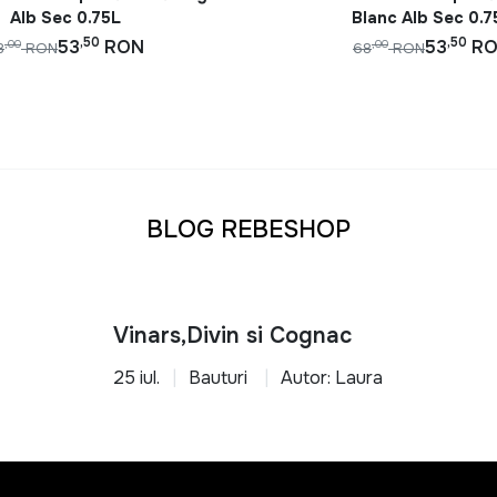
Alb Sec 0.75L
Blanc Alb Sec 0.7
,50
,50
53
RON
53
R
,00
,00
8
RON
68
RON
BLOG REBESHOP
Vinars,Divin si Cognac
25 iul.
Bauturi
Autor: Laura