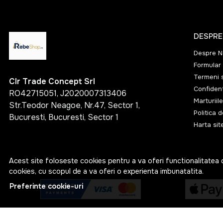
DESPRE
Despre N
Formular 
Termeni s
Clr Trade Concept Srl
Confident
RO42715051, J2020007313406
Marturiile
Str.Teodor Neagoe, Nr.47, Sector 1,
Politica 
Bucuresti, Bucuresti, Sector 1
Harta sit
Acest site foloseste cookies pentru a va oferi functionalitatea 
cookies, cu scopul de a va oferi o experienta imbunatatita.
Preferinte cookie-uri
© RebeShop 2026
Web Design by
NetContrast