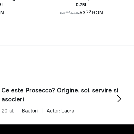
5L
0.75L
,50
ON
53
RON
,00
68
RON
Ce este Prosecco? Origine, soi, servire si
asocieri
20 iul.
Bauturi
Autor: Laura