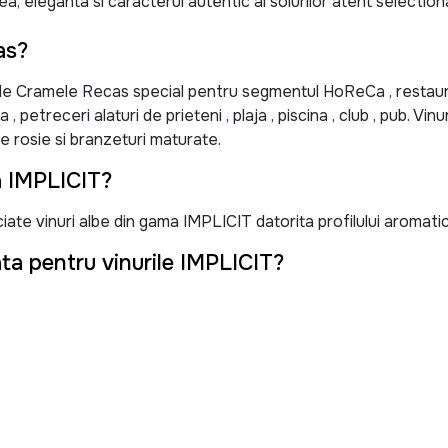
 eleganta si caracterul autentic al soiurilor atent selection
as?
de Cramele Recas special pentru segmentul HoReCa , restaur
 petreceri alaturi de prieteni , plaja , piscina , club , pub. V
e rosie si branzeturi maturate.
a IMPLICIT?
e vinuri albe din gama IMPLICIT datorita profilului aromatic co
ta pentru vinurile IMPLICIT?