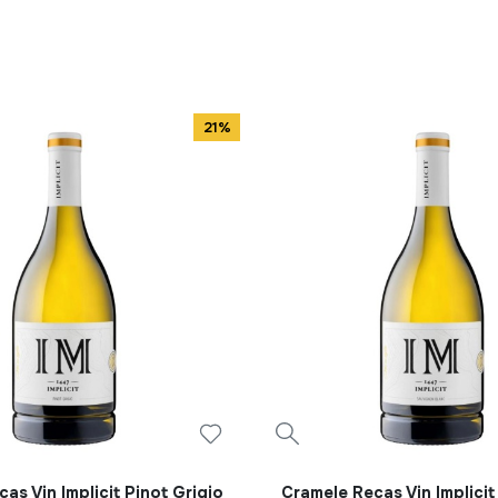
21%
as Vin Implicit Pinot Grigio
Cramele Recas Vin Implici