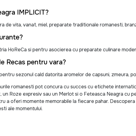
eagra IMPLICIT?
de vita, vanat, miel, preparate traditionale romanesti, branz
aurante?
ria HoReCa si pentru asocierea cu preparate culinare moderne
ele Recas pentru vara?
entru sezonul cald datorita aromelor de capsuni, zmeura, port
ile romanesti pot concura cu succes cu etichete internatio
, un Roze expresiv sau un Merlot si o Feteasca Neagra cu pers
tru a oferi momente memorabile la fiecare pahar. Descopera
sti ale momentului.