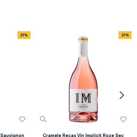
21%
21%
t Sauvignon
Cramele Recas Vin Implicit Roze Sec