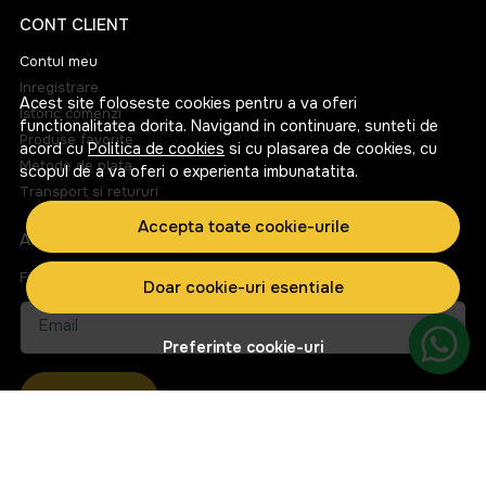
CONT CLIENT
Contul meu
Inregistrare
Acest site foloseste cookies pentru a va oferi
Istoric comenzi
functionalitatea dorita. Navigand in continuare, sunteti de
Produse favorite
acord cu
Politica de cookies
si cu plasarea de cookies, cu
Metode de plata
scopul de a va oferi o experienta imbunatatita.
Transport si retururi
Accepta toate cookie-urile
ABONEAZA-TE LA NEWSLETTER
Fii la curent cu toate promotiile si produsele noi din shop!
Doar cookie-uri esentiale
Email
Preferinte cookie-uri
Aboneaza-te