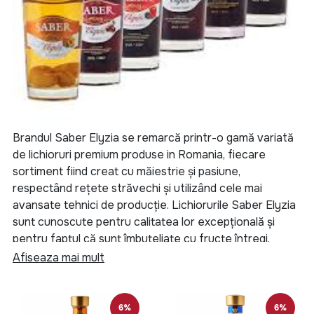
Brandul Saber Elyzia se remarcă printr-o gamă variată
de lichioruri premium produse in Romania, fiecare
sortiment fiind creat cu măiestrie și pasiune,
respectând rețete străvechi și utilizând cele mai
avansate tehnici de producție. Lichiorurile Saber Elyzia
sunt cunoscute pentru calitatea lor excepțională și
pentru faptul că sunt îmbuteliate cu fructe întregi,
conservate natural, ceea ce le conferă o aromă
Afiseaza mai mult
intensă și autentică.
Sortimentele de Lichior Saber Elyzia includ:
6%
6%