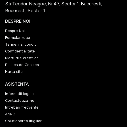
Str.Teodor Neagoe, Nr.47, Sector 1, Bucuresti,
și autentice în cocktailuri, dar sunt și perfecte pentru a
Bucuresti, Sector 1
fi savurate simple, oferind o experiență de degustare de
neuitat. Brandul Saber Elyzia continuă să impresioneze
DESPRE NOI
prin calitatea și diversitatea sortimentelor sale,
Despre Noi
rămânând fidel tradiției și inovației deopotrivă.
Formular retur
Termeni si conditii
Confidentialitate
Marturiile clientilor
Politica de Cookies
Harta site
ASISTENTA
Informatii legale
Contacteaza-ne
Intrebari frecvente
ANPC
Solutionarea litigiilor