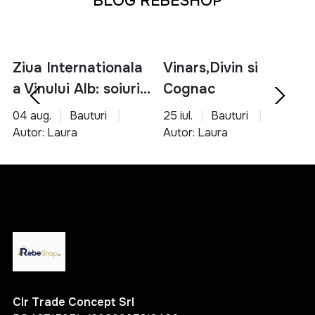
BLOG REBESHOP
Ziua Internationala
Vinars,Divin si
a Vinului Alb: soiuri,
Cognac
servire si asocieri
04 aug.
Bauturi
25 iul.
Bauturi
culinare
Autor: Laura
Autor: Laura
Clr Trade Concept Srl