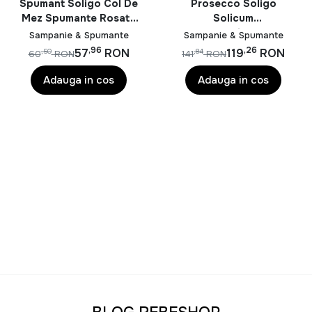
Spumant Soligo Col De
Prosecco Soligo
Mez Spumante Rosato
Solicum
Rose Extra Dry 0.75L
Valdobbiadene
Sampanie & Spumante
Sampanie & Spumante
Superiore di Cartizze
,96
,26
57
RON
119
RON
,50
,84
60
RON
141
RON
Alb Brut DOCG 0.75L
Adauga in cos
Adauga in cos