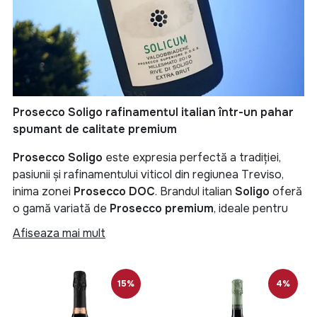
Prosecco Soligo rafinamentul italian într-un pahar
spumant de calitate premium
Prosecco Soligo
este expresia perfectă a tradiției,
pasiunii și rafinamentului viticol din regiunea Treviso,
inima zonei
Prosecco DOC
. Brandul italian
Soligo
oferă
o gamă variată de
Prosecco premium
, ideale pentru
orice ocazie: de la momente intime până la petreceri
Afiseaza mai mult
sofisticate.
La
RebeShop
, suntem partenerul de încredere al
15%
4%
importatorului oficial al vinurilor și spumantelor Soligo în
România și îți aducem direct din podgoriile Italiei cele