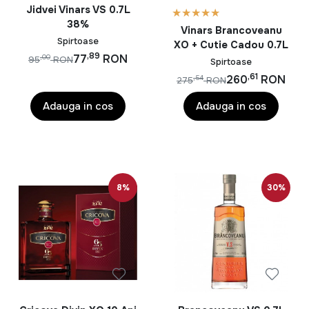
Jidvei Vinars VS 0.7L
38%
Vinars Brancoveanu
Spirtoase
XO + Cutie Cadou 0.7L
,89
77
RON
,00
95
RON
Spirtoase
,61
260
RON
,54
275
RON
Adauga in cos
Adauga in cos
8%
30%