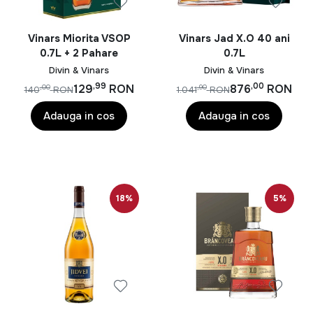
Vinars Miorita VSOP
Vinars Jad X.O 40 ani
0.7L + 2 Pahare
0.7L
Divin & Vinars
Divin & Vinars
,99
,00
129
RON
876
RON
,00
,90
140
RON
1.041
RON
Adauga in cos
Adauga in cos
18%
5%