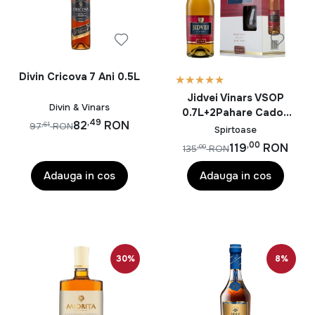
Divin Cricova 7 Ani 0.5L
Jidvei Vinars VSOP
Divin & Vinars
0.7L+2Pahare Cadou
,49
82
RON
,61
97
RON
42%
Spirtoase
,00
119
RON
,99
135
RON
Adauga in cos
Adauga in cos
30%
8%