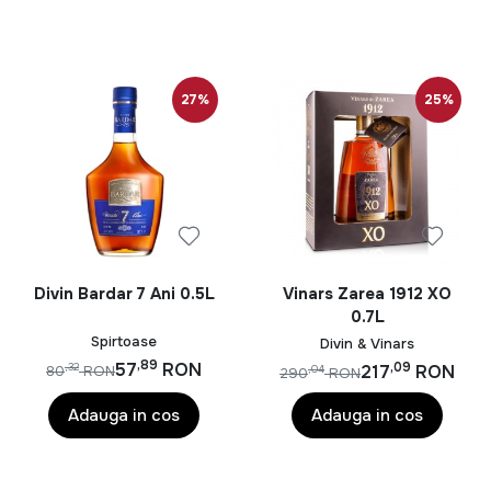
27%
25%
Divin Bardar 7 Ani 0.5L
Vinars Zarea 1912 XO
0.7L
Spirtoase
Divin & Vinars
,89
57
RON
,09
217
RON
,32
80
RON
,04
290
RON
Adauga in cos
Adauga in cos