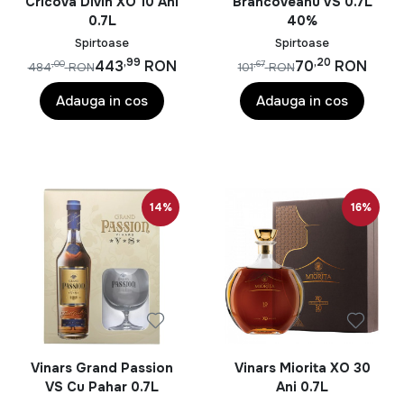
Cricova Divin XO 10 Ani
Brancoveanu VS 0.7L
0.7L
40%
Spirtoase
Spirtoase
,99
,20
443
RON
70
RON
,00
,67
484
RON
101
RON
Adauga in cos
Adauga in cos
14%
16%
Vinars Grand Passion
Vinars Miorita XO 30
VS Cu Pahar 0.7L
Ani 0.7L