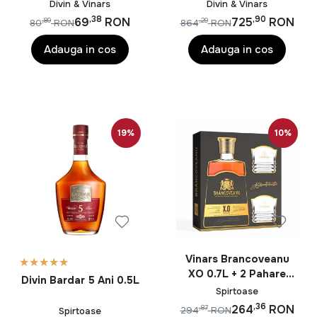
Divin & Vinars
Divin & Vinars
,38
,90
69
RON
725
RON
,89
,29
80
RON
864
RON
Adauga in cos
Adauga in cos
19%
10%
Vinars Brancoveanu
XO 0.7L + 2 Pahare
Divin Bardar 5 Ani 0.5L
40%
Spirtoase
,36
264
RON
,87
294
RON
Spirtoase