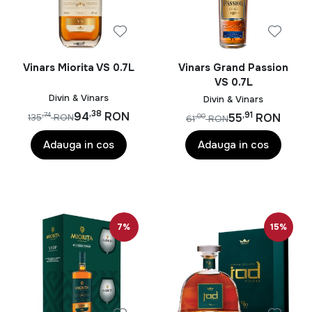
Vinars Miorita VS 0.7L
Vinars Grand Passion
VS 0.7L
Divin & Vinars
Divin & Vinars
,38
94
RON
,91
55
RON
,74
135
RON
,00
61
RON
Adauga in cos
Adauga in cos
7%
15%