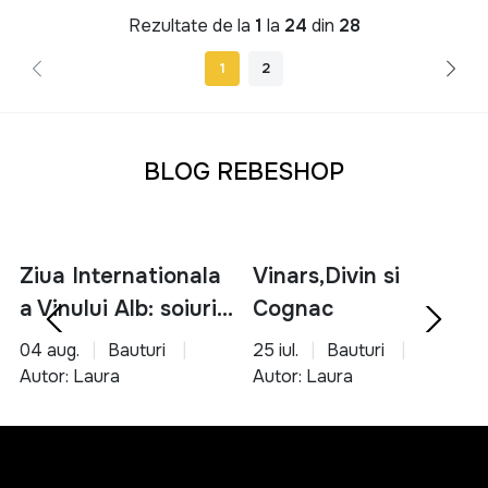
Rezultate de la
1
la
24
din
28
1
2
BLOG REBESHOP
Ziua Internationala
Vinars,Divin si
a Vinului Alb: soiuri,
Cognac
servire si asocieri
04 aug.
Bauturi
25 iul.
Bauturi
culinare
Autor: Laura
Autor: Laura