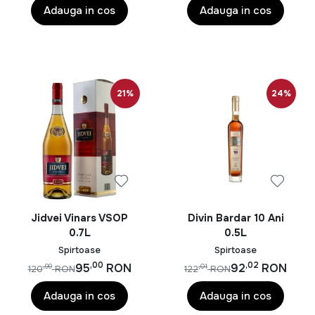
Adauga in cos
Adauga in cos
21%
24%
Jidvei Vinars VSOP
Divin Bardar 10 Ani
0.7L
0.5L
Spirtoase
Spirtoase
,00
,02
95
RON
92
RON
,99
,01
120
RON
122
RON
Adauga in cos
Adauga in cos