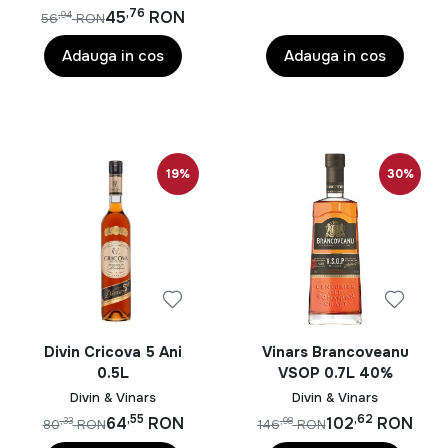
,76
45
RON
,94
56
RON
Adauga in cos
Adauga in cos
19%
30%
Divin Cricova 5 Ani
Vinars Brancoveanu
0.5L
VSOP 0.7L 40%
Divin & Vinars
Divin & Vinars
,55
,62
64
RON
102
RON
,33
,98
80
RON
146
RON