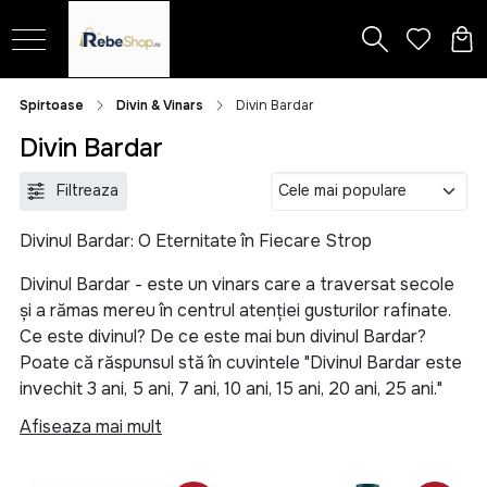
Spirtoase
Divin & Vinars
Divin Bardar
Divin Bardar
Filtreaza
Divinul Bardar: O Eternitate în Fiecare Strop
Divinul Bardar - este un vinars care a traversat secole
și a rămas mereu în centrul atenției gusturilor rafinate.
Ce este divinul? De ce este mai bun divinul Bardar?
Poate că răspunsul stă în cuvintele "Divinul Bardar este
invechit 3 ani, 5 ani, 7 ani, 10 ani, 15 ani, 20 ani, 25 ani."
Afiseaza mai mult
Divinul, în sine, este un elixir prețios obținut din
fermentarea strugurilor și distilarea vinului. Dar ce îl
face atât de special pe Bardar? Răspunsul stă în tradiție