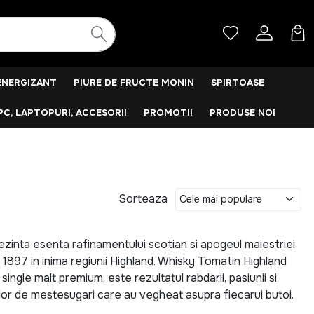
ENERGIZANT
PIURE DE FRUCTE MONIN
SPIRTOASE
PC, LAPTOPURI, ACCESORII
PROMOTII
PRODUSE NOI
Sorteaza
zinta esenta rafinamentului scotian si apogeul maiestriei
in 1897 in inima regiunii Highland. Whisky Tomatin Highland
ngle malt premium, este rezultatul rabdarii, pasiunii si
lor de mestesugari care au vegheat asupra fiecarui butoi.