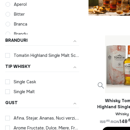
Aperol
Bitter
Branca
Brandy
BRANDURI
Campari
Cognac
Tomatin Highland Single Malt Scotch Whisky
Divin & Vinars
TIP WHISKY
Gin
Single Cask
Jagermeister
Single Malt
Lichior
Whisky Tom
GUST
Ramazzotti
Highland Single
Rom
Ani 0.7
Whisky
Afina, Stejar, Ananas, Nuci verzi, Stafide, Mar copt, Cirese, Martipan, Pere
,
148
,90
155
RON
Tequila
Arome Fructate, Dulce, Miere, Fructe uscate, Migdale prajite, Lemn dulce, Coriandru, Corpolent, Usor picant