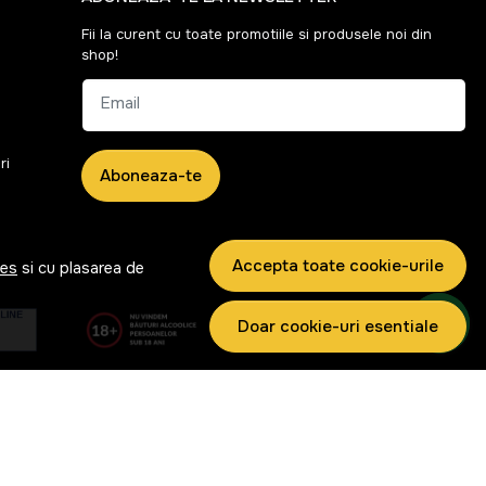
Fii la curent cu toate promotiile si produsele noi din
shop!
Email
ri
Aboneaza-te
Accepta toate cookie-urile
ies
si cu plasarea de
Doar cookie-uri esentiale