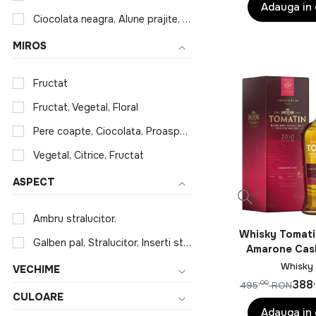
Whisky Tomatin Highland Single Malt Scotch
Adauga in
Ciocolata neagra, Alune prajite, Cardamon, Miere, Caramel, Papaya, Piper verde
Vermouth
MIROS
Vodka
Whisky
Fructat
Fructat, Vegetal, Floral
Pere coapte, Ciocolata, Proaspat, Fructat
Vegetal, Citrice, Fructat
ASPECT
Ambru stralucitor.
Whisky Tomatin
Galben pal, Stralucitor, Inserti stravezi
Amarone Cas
0.7L
Whisky
VECHIME
388
,00
495
RON
CULOARE
Adauga in