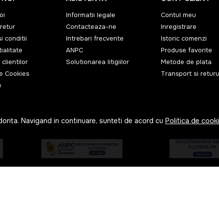
oi
Informatii legale
Contul meu
retur
Contacteaza-ne
Inregistrare
i conditii
Intrebari frecvente
Istoric comenzi
ialitate
ANPC
Produse favorite
 clientilor
Solutionarea litigiilor
Metode de plata
de Cookies
Transport si returu
e
dorita. Navigand in continuare, sunteti de acord cu
Politica de cook