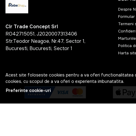
Despre N
Formular 
Termeni s
Clr Trade Concept Srl
Confident
RO42715051, J2020007313406
Marturiile
Str.Teodor Neagoe, Nr.47, Sector 1,
Politica 
Bucuresti, Bucuresti, Sector 1
Harta sit
Acest site foloseste cookies pentru a va oferi functionalitatea 
cookies, cu scopul de a va oferi o experienta imbunatatita.
Preferinte cookie-uri
© RebeShop 2026
Web Design by
NetContrast