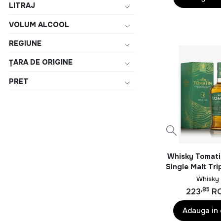
LITRAJ
VOLUM ALCOOL
REGIUNE
ȚARA DE ORIGINE
PRET
Whisky Tomatin
Single Malt Tri
0.7L
Whisky
,85
223
R
Adauga in