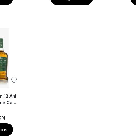
 12 Ani
ple Cask
ON
 cos