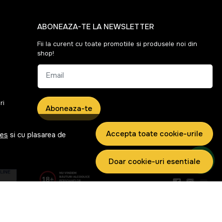
ABONEAZA-TE LA NEWSLETTER
Fii la curent cu toate promotiile si produsele noi din
shop!
Email
ri
Aboneaza-te
Accepta toate cookie-urile
ies
si cu plasarea de
Doar cookie-uri esentiale