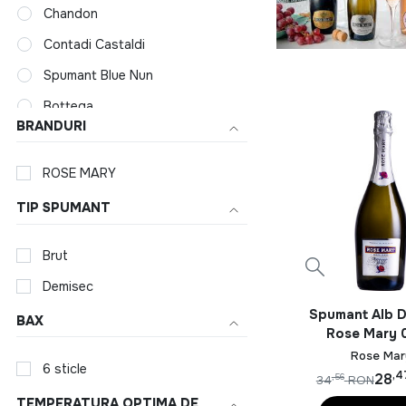
Chandon
Contadi Castaldi
Spumant Blue Nun
Bottega
BRANDURI
Carastelec
Cinzano
ROSE MARY
Cricova
TIP SPUMANT
Dom Perignon
Brut
Freccianera Franciacorta
Demisec
GH Mumm Champagne
Spumant Alb 
BAX
Grande Vento
Rose Mary 
Hermeziu
Rose Mar
6 sticle
,4
28
,56
34
RON
Spumante Jidvei
TEMPERATURA OPTIMA DE