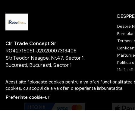
DESPRE
Despre N
Formular 
Termeni s
Clr Trade Concept Srl
Confident
RO42715051, J2020007313406
Marturiile
Str.Teodor Neagoe, Nr.47, Sector 1,
Politica 
Bucuresti, Bucuresti, Sector 1
Harta sit
Acest site foloseste cookies pentru a va oferi functionalitatea 
cookies, cu scopul de a va oferi o experienta imbunatatita.
Preferinte cookie-uri
© RebeShop 2026
Web Design by
NetContrast