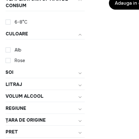
Sampanie Krug
Adauga in
CONSUM
La Gioiosa Prosecco
6-8°C
Luc Belaire
CULOARE
Martini
Maschio
Alb
Moet & Chandon
Rose
Veuve Clicqout
SOI
Spumante Mionetto
LITRAJ
Champagne Pommery
VOLUM ALCOOL
Rose Mary
Riunite
REGIUNE
Prosecco Soligo
ȚARA DE ORIGINE
Champagne Ruinart
PRET