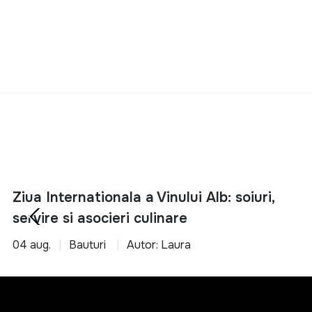
Terra Serena Wines 1881
Voga
Veuve du Vernay
Zarea
Ziua Internationala a Vinului Alb: soiuri,
servire si asocieri culinare
04 aug.
Bauturi
Autor: Laura