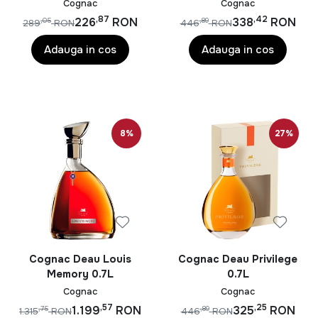
Cognac
Cognac
,87
,42
226
RON
338
RON
,05
,89
289
RON
446
RON
Adauga in cos
Adauga in cos
8%
27%
Cognac Deau Louis
Cognac Deau Privilege
Memory 0.7L
0.7L
Cognac
Cognac
,57
,25
1.199
RON
325
RON
,75
,89
1.315
RON
446
RON