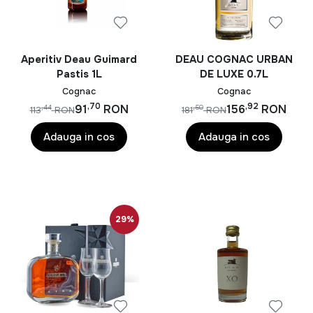
exigente gusturi. Descoperă rafinamentul și
profunzimea unei licori cu adevărat nepământene.
Cognac Deau
acolo unde eleganța întâlnește
excelența.
Aperitiv Deau Guimard
DEAU COGNAC URBAN
Pastis 1L
DE LUXE 0.7L
Cognac
Cognac
,70
,92
91
RON
156
RON
,44
,50
113
RON
181
RON
Adauga in cos
Adauga in cos
29%