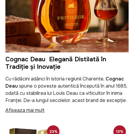
Cognac Deau Eleganță Distilată în
Tradiție și Inovație
Cu rădăcini adânci în istoria regiunii Charente,
Cognac
Deau
spune o poveste autentică începută în anul 1685,
odată cu stabilirea lui Louis Deau ca viticultor în inima
Franței. De-a lungul secolelor, acest brand de excepție
și-a păstrat noblețea și rafinamentul, devenind astăzi
Afiseaza mai mult
un nume emblematic al luxului lichid. Moștenirea este
dusă mai departe de familia Bru Legaret, care, prin
Véronique și fiul său Roland, transformă fiecare
23%
13%