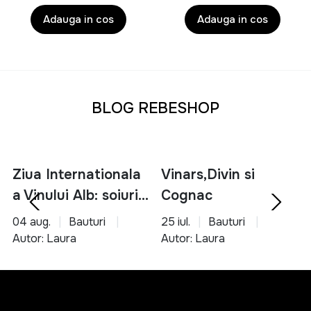
Adauga in cos
Adauga in cos
BLOG REBESHOP
Ziua Internationala
Vinars,Divin si
a Vinului Alb: soiuri,
Cognac
servire si asocieri
04 aug.
Bauturi
25 iul.
Bauturi
culinare
Autor: Laura
Autor: Laura