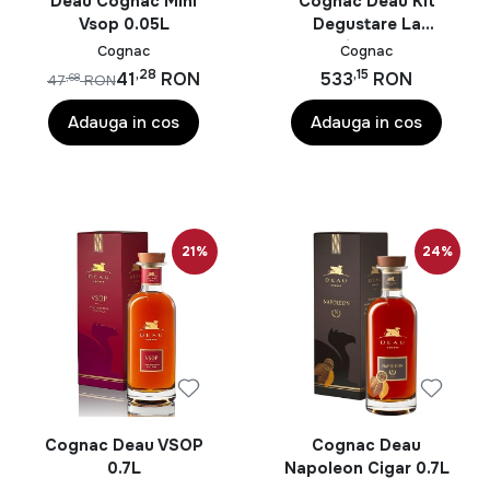
Deau Cognac Mini
Cognac Deau Kit
Vsop 0.05L
Degustare La
Collection XO Black
Cognac
Cognac
Memory 3 x 0.2L
,28
,15
41
RON
533
RON
,68
47
RON
Adauga in cos
Adauga in cos
21%
24%
Cognac Deau VSOP
Cognac Deau
0.7L
Napoleon Cigar 0.7L