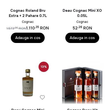
Cognac Roland Bru
Deau Cognac Mini XO
Extra + 2 Pahare 0.7L
0.05L
Cognac
Cognac
,35
,26
1.110
RON
52
RON
,00
1.573
RON
Adauga in cos
Adauga in cos
13%