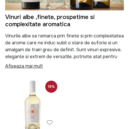
Vinuri albe ,finete, prospetime si
complexitate aromatica
Vinurile albe se remarca prin finete si prin complexitatea
de arome care ne induc subit o stare de euforie si un
amalgam de trairi greu de definit. Sunt vinuri expresive,
elegante si extrem de versatile, potrivite atat pentru
momentele de relaxare, cat si pentru mesele speciale.
Afiseaza mai mult
Vinul alb poate fi consumat simplu sau alaturi de
alimente usoare, precum pestele, fructele de mare,
15%
salatele sau branzeturile fine, fiind alegerea ideala
pentru cei care apreciaza prospetimea si echilibrul
gustativ.
Ce este vinul alb si de ce este atat de
apreciat