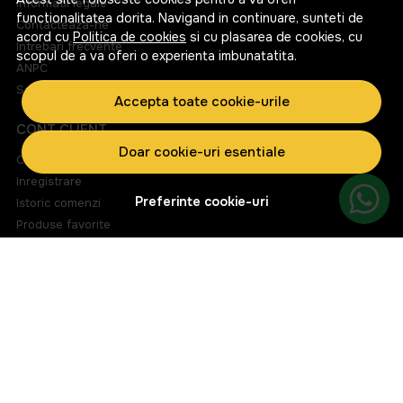
Informatii legale
functionalitatea dorita. Navigand in continuare, sunteti de
Corcova
Contacteaza-ne
acord cu
Politica de cookies
si cu plasarea de cookies, cu
Intrebari frecvente
scopul de a va oferi o experienta imbunatatita.
Cotnari
ANPC
Solutionarea litigiilor
Crama Recas
Accepta toate cookie-urile
CONT CLIENT
Crama SERVE
Doar cookie-uri esentiale
Contul meu
Budureasca
Inregistrare
Preferinte cookie-uri
Istoric comenzi
Domeniile Samburesti
Produse favorite
Liliac
Metode de plata
Transport si retururi
Producatori internationali
ABONEAZA-TE LA NEWSLETTER
Tenuta Ulisse
Fii la curent cu toate promotiile si produsele noi din shop!
Brunello
Email
si alti producatori recunoscuti la nivel international