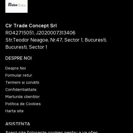
maturarea in baric de stejar, pentru vinuri albe
corpolente si complexe
vinificarea traditionala sau moderna, in functie de
Clr Trade Concept Srl
viziunea cramei
RO42715051, J2020007313406
Str.Teodor Neagoe, Nr.47, Sector 1, Bucuresti,
Fiecare metoda contribuie la structura, aroma si
Bucuresti, Sector 1
echilibrul vinului.
DESPRE NOI
Vinuri albe romanesti si internationale pe
rebeshop.ro
Despre Noi
Formular retur
Pe
www.rebeshop.ro
gasesti o gama foarte
Termeni si conditii
diversificata de vinuri albe din Romania si internationale,
Confidentialitate
atent selectionate de la crame de renume.
Marturiile clientilor
Politica de Cookies
Crame romanesti prezente in selectie
Harta site
Cricova
ASISTENTA
Jidvei
Acest site foloseste cookies pentru a va oferi