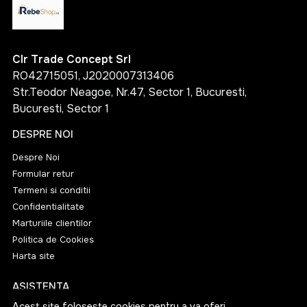
maturarea in baric de stejar, pentru vinuri albe
corpolente si complexe
vinificarea traditionala sau moderna, in functie de
Clr Trade Concept Srl
viziunea cramei
RO42715051, J2020007313406
Str.Teodor Neagoe, Nr.47, Sector 1, Bucuresti,
Fiecare metoda contribuie la structura, aroma si
Bucuresti, Sector 1
echilibrul vinului.
DESPRE NOI
Vinuri albe romanesti si internationale pe
rebeshop.ro
Despre Noi
Formular retur
Pe
www.rebeshop.ro
gasesti o gama foarte
Termeni si conditii
diversificata de vinuri albe din Romania si internationale,
Confidentialitate
atent selectionate de la crame de renume.
Marturiile clientilor
Politica de Cookies
Crame romanesti prezente in selectie
Harta site
Cricova
ASISTENTA
Jidvei
Acest site foloseste cookies pentru a va oferi