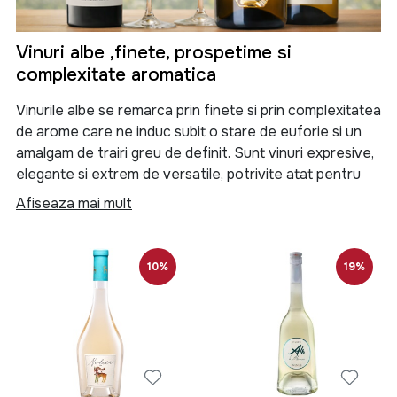
Vinuri albe ,finete, prospetime si
complexitate aromatica
Vinurile albe se remarca prin finete si prin complexitatea
de arome care ne induc subit o stare de euforie si un
amalgam de trairi greu de definit. Sunt vinuri expresive,
elegante si extrem de versatile, potrivite atat pentru
momentele de relaxare, cat si pentru mesele speciale.
Afiseaza mai mult
Vinul alb poate fi consumat simplu sau alaturi de
alimente usoare, precum pestele, fructele de mare,
10%
19%
salatele sau branzeturile fine, fiind alegerea ideala
pentru cei care apreciaza prospetimea si echilibrul
gustativ.
Ce este vinul alb si de ce este atat de
apreciat