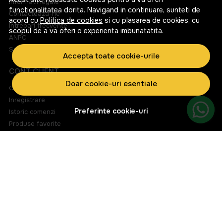
Informatii legale
functionalitatea dorita. Navigand in continuare, sunteti de
Corcova
Contacteaza-ne
acord cu
Politica de cookies
si cu plasarea de cookies, cu
Intrebari frecvente
scopul de a va oferi o experienta imbunatatita.
Cotnari
ANPC
Solutionarea litigiilor
Crama Recas
Accepta toate cookie-urile
CONT CLIENT
Crama SERVE
Doar cookie-uri esentiale
Contul meu
Budureasca
Inregistrare
Preferinte cookie-uri
Istoric comenzi
Domeniile Samburesti
Produse favorite
Liliac
Metode de plata
Transport si retururi
Producatori internationali
ABONEAZA-TE LA NEWSLETTER
Tenuta Ulisse
Fii la curent cu toate promotiile si produsele noi din shop!
Brunello
Email
si alti producatori recunoscuti la nivel international