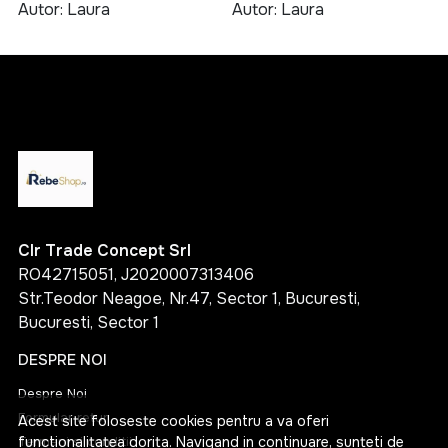
culinare
Autor: Laura
Autor: Laura
Clr Trade Concept Srl
RO42715051, J2020007313406
Str.Teodor Neagoe, Nr.47, Sector 1, Bucuresti,
Bucuresti, Sector 1
DESPRE NOI
Despre Noi
Formular retur
Acest site foloseste cookies pentru a va oferi
Termeni si conditii
functionalitatea dorita. Navigand in continuare, sunteti de