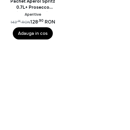
Pachet Aperol Spritz
0.7L+ Prosecco
Cinzano To Spritz
Aperitive
0.75L
,90
128
RON
,36
143
RON
Adauga in cos