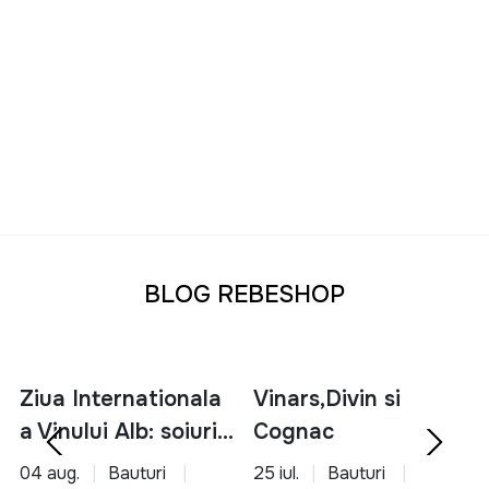
BLOG REBESHOP
Ziua Internationala
Vinars,Divin si
a Vinului Alb: soiuri,
Cognac
servire si asocieri
04 aug.
Bauturi
25 iul.
Bauturi