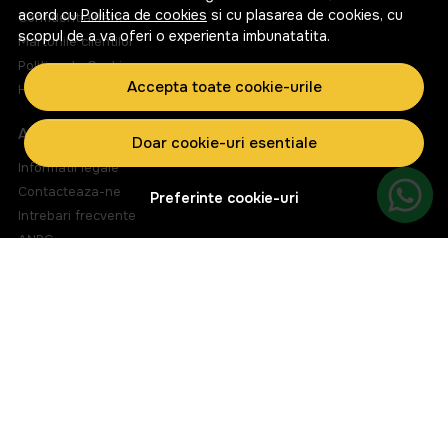
acord cu
Politica de cookies
si cu plasarea de cookies, cu
Confidentialitate
scopul de a va oferi o experienta imbunatatita.
Marturiile clientilor
Politica de Cookies
Accepta toate cookie-urile
Harta site
ASISTENTA
Doar cookie-uri esentiale
Informatii legale
Contacteaza-ne
Preferinte cookie-uri
Intrebari frecvente
ANPC
Solutionarea litigiilor
CONT CLIENT
Contul meu
Inregistrare
Istoric comenzi
Produse favorite
Metode de plata