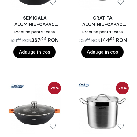
SEMIOALA
CRATITA
ALUMINIU+CAPAC
ALUMINIU+CAPAC
44X19 CM,23L,DARK
28X8 CM,4.1L, DARK
Produse pentru casa
Produse pentru casa
LINE, COOKING BY
LINE, COOKING BY
,04
,83
367
RON
144
RON
,20
,65
521
RON
205
RON
HEINNER
HEINNER
Adauga in cos
Adauga in cos
29%
29%