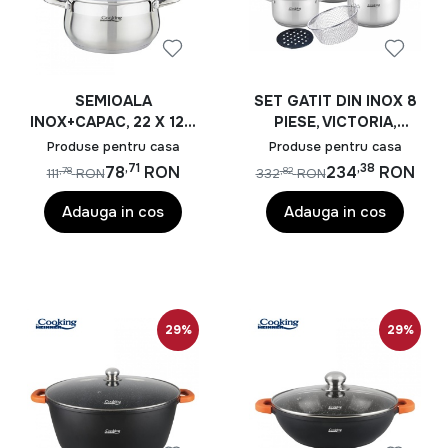
SEMIOALA
SET GATIT DIN INOX 8
INOX+CAPAC, 22 X 12.5
PIESE, VICTORIA,
CM, 4.7 L, AMIRA,
COOKING BY HEINNER
Produse pentru casa
Produse pentru casa
COOKING BY HEINNER
,71
,38
78
RON
234
RON
,78
,82
111
RON
332
RON
Adauga in cos
Adauga in cos
29%
29%