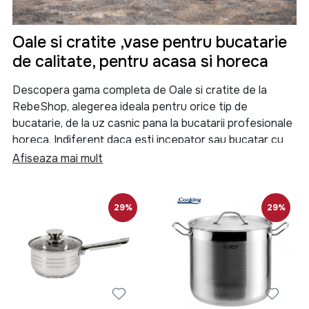
Oale si cratite ,vase pentru bucatarie
de calitate, pentru acasa si horeca
Descopera gama completa de Oale si cratite de la
RebeShop, alegerea ideala pentru orice tip de
bucatarie, de la uz casnic pana la bucatarii profesionale
horeca. Indiferent daca esti incepator sau bucatar cu
experienta, aici gasesti Oale si cratite durabile, eficiente
Afiseaza mai mult
si adaptate pentru orice tip de preparat.
Alege Oale si cratite de calitate, concepute pentru
29%
29%
performanta, rezistenta si gatit uniform, fie ca
pregatesti mese zilnice sau meniuri complexe pentru
restaurant.
Oale si cratite de calitate pentru gatit
eficient si rezultate perfecte