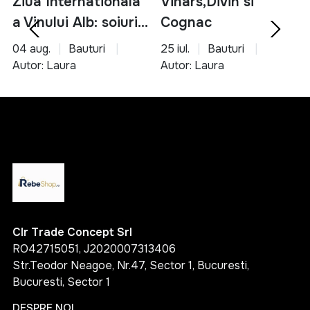
Ziua Internationala
Vinars,Divin si
a Vinului Alb: soiuri,
Cognac
servire si asocieri
04 aug.
Bauturi
25 iul.
Bauturi
culinare
Autor: Laura
Autor: Laura
Clr Trade Concept Srl
RO42715051, J2020007313406
Str.Teodor Neagoe, Nr.47, Sector 1, Bucuresti,
Bucuresti, Sector 1
DESPRE NOI