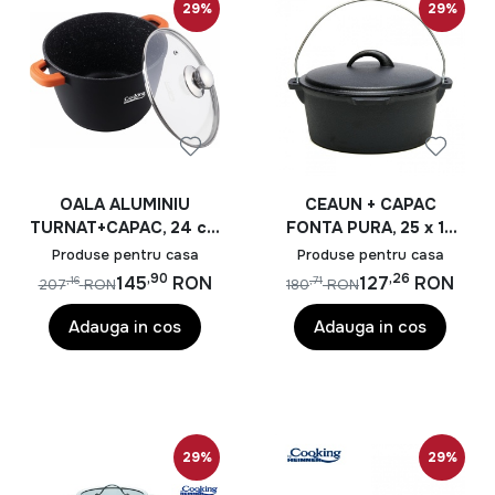
29%
29%
OALA ALUMINIU
CEAUN + CAPAC
TURNAT+CAPAC, 24 cm
FONTA PURA, 25 x 10
x 16.5 CM , 6.3 L, DARK
cm, 3.5 L, COOKING BY
Produse pentru casa
Produse pentru casa
LINE, COOKING BY
HEINNER
,90
,26
145
RON
127
RON
,16
,71
207
RON
180
RON
HEINNER
Adauga in cos
Adauga in cos
29%
29%