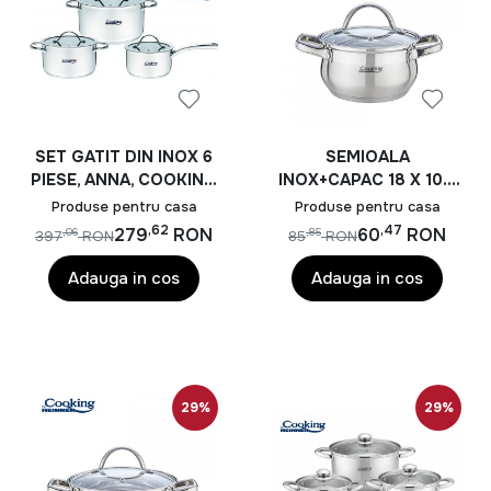
SET GATIT DIN INOX 6
SEMIOALA
PIESE, ANNA, COOKING
INOX+CAPAC 18 X 10.5
BY HEINNER
CM, 2.6 L, AMIRA,
Produse pentru casa
Produse pentru casa
COOKING BY HEINNER
,62
,47
279
RON
60
RON
,06
,85
397
RON
85
RON
Adauga in cos
Adauga in cos
29%
29%