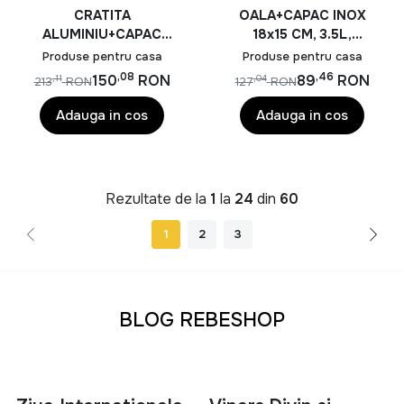
CRATITA
OALA+CAPAC INOX
ALUMINIU+CAPAC
18x15 CM, 3.5L,
32X8.5CM,5.5L,DARK
MAESTRO, COOKING
Produse pentru casa
Produse pentru casa
LINE, COOKING BY
BY HEINNER
,08
,46
150
RON
89
RON
,11
,04
213
RON
127
RON
HEINNER
Adauga in cos
Adauga in cos
Rezultate de la
1
la
24
din
60
1
2
3
BLOG REBESHOP