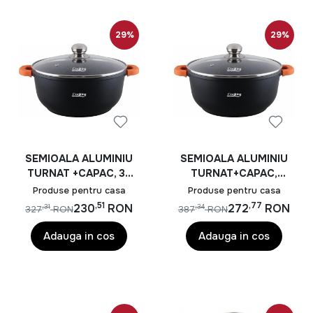
29%
29%
SEMIOALA ALUMINIU
SEMIOALA ALUMINIU
TURNAT +CAPAC, 36
TURNAT+CAPAC,
CM X 16 CM, 13.5 L,
40x17.5 cm, 18.5 L,
Produse pentru casa
Produse pentru casa
DARK LINE, COOKING
DARK LINE, COOKING
,51
,77
230
RON
272
RON
,31
,34
327
RON
387
RON
BY HEINNER
BY HEINNER
Adauga in cos
Adauga in cos