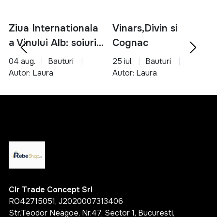
Ziua Internationala
Vinars,Divin si
a Vinului Alb: soiuri,
Cognac
servire si asocieri
04 aug.
Bauturi
25 iul.
Bauturi
culinare
Autor: Laura
Autor: Laura
Clr Trade Concept Srl
RO42715051, J2020007313406
Str.Teodor Neagoe, Nr.47, Sector 1, Bucuresti,