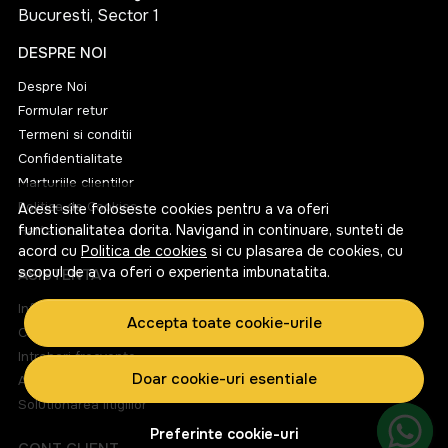
Bucuresti, Sector 1
DESPRE NOI
Despre Noi
Formular retur
Termeni si conditii
Confidentialitate
Marturiile clientilor
Politica de Cookies
Acest site foloseste cookies pentru a va oferi
functionalitatea dorita. Navigand in continuare, sunteti de
Harta site
acord cu
Politica de cookies
si cu plasarea de cookies, cu
scopul de a va oferi o experienta imbunatatita.
ASISTENTA
Informatii legale
Accepta toate cookie-urile
Contacteaza-ne
Intrebari frecvente
Doar cookie-uri esentiale
ANPC
Solutionarea litigiilor
Preferinte cookie-uri