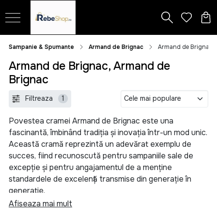
Sampanie & Spumante
Armand de Brignac
Armand de Brignac
Armand de Brignac, Armand de
Brignac
Filtreaza
1
Povestea cramei Armand de Brignac este una
fascinantă, îmbinând tradiția și inovația într-un mod unic.
Această cramă reprezintă un adevărat exemplu de
succes, fiind recunoscută pentru sampaniile sale de
excepție și pentru angajamentul de a menține
standardele de excelență transmise din generație în
generație.
Afiseaza mai mult
Armand de Brignac își are rădăcinile în familia Cattier din