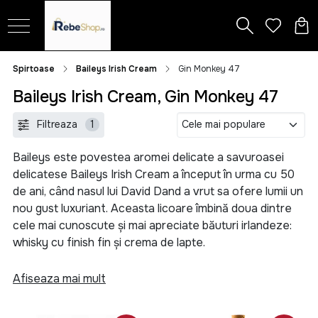
Spirtoase
Baileys Irish Cream
Gin Monkey 47
Baileys Irish Cream, Gin Monkey 47
Filtreaza
1
Baileys este povestea aromei delicate a savuroasei
delicatese Baileys Irish Cream a început în urma cu 50
de ani, când nasul lui David Dand a vrut sa ofere lumii un
nou gust luxuriant. Aceasta licoare îmbină doua dintre
cele mai cunoscute și mai apreciate băuturi irlandeze:
whisky cu finish fin și crema de lapte.
De la versiunea creata cu un mixer obișnuit de
Afiseaza mai mult
bucătărie la forma actuală se remarcă perseverența și
pasiunea pentru lucruri fine. Întrucât acest amestec