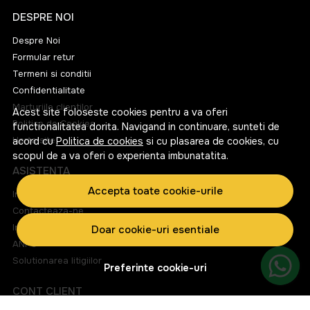
DESPRE NOI
Despre Noi
Formular retur
Termeni si conditii
Confidentialitate
Marturiile clientilor
Acest site foloseste cookies pentru a va oferi
Politica de Cookies
functionalitatea dorita. Navigand in continuare, sunteti de
Harta site
acord cu
Politica de cookies
si cu plasarea de cookies, cu
scopul de a va oferi o experienta imbunatatita.
ASISTENTA
Accepta toate cookie-urile
Informatii legale
Contacteaza-ne
Intrebari frecvente
Doar cookie-uri esentiale
ANPC
Solutionarea litigiilor
Preferinte cookie-uri
CONT CLIENT