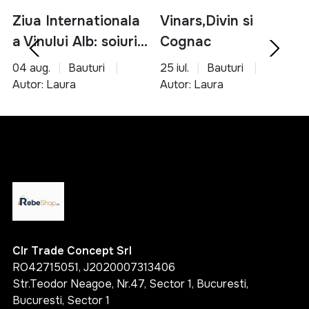
Ziua Internationala
Vinars,Divin si
a Vinului Alb: soiuri,
Cognac
servire si asocieri
04 aug.
Bauturi
25 iul.
Bauturi
culinare
Autor: Laura
Autor: Laura
Clr Trade Concept Srl
RO42715051, J2020007313406
Str.Teodor Neagoe, Nr.47, Sector 1, Bucuresti,
Bucuresti, Sector 1