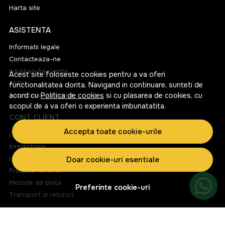
Harta site
ASISTENTA
Informatii legale
Contacteaza-ne
Intrebari frecvente
Acest site foloseste cookies pentru a va oferi
ANPC
functionalitatea dorita. Navigand in continuare, sunteti de
Solutionarea litigiilor
acord cu
Politica de cookies
si cu plasarea de cookies, cu
scopul de a va oferi o experienta imbunatatita.
CONT CLIENT
Accepta toate cookie-urile
Contul meu
Inregistrare
Istoric comenzi
Doar cookie-uri esentiale
Produse favorite
Metode de plata
Preferinte cookie-uri
Transport si retururi
ABONEAZA-TE LA NEWSLETTER