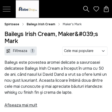
Spirtoase
Baileys Irish Cream
Maker's Mark
Baileys Irish Cream, Maker&#039;s
Mark
Filtreaza
1
Baileys este povestea aromei delicate a savuroasei
delicatese Baileys Irish Cream a început în urma cu 50
de ani, când nasul lui David Dand a vrut sa ofere lumii un
nou gust luxuriant. Aceasta licoare îmbină doua dintre
cele mai cunoscute și mai apreciate băuturi irlandeze:
whisky cu finish fin și crema de lapte.
De la versiunea creata cu un mixer obișnuit de
Afiseaza mai mult
bucătărie la forma actuală se remarcă perseverența și