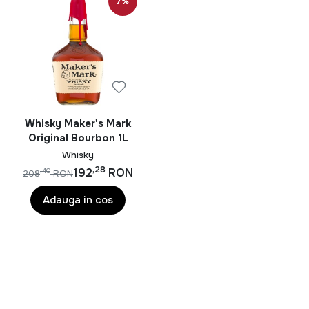
băuturi senzaționale sunt persistente, dulci dar
7%
parfumate.
Baileys Irish Cream este băutura perfecta pentru
petrecerile somptuoase, însă poate reprezenta o doza
de răsfăț binemeritat într-o zi de weekend. Mireasma
puternica de cafea învăluită perfect de parfumul intens
al whisky-ului învechit aduce o poveste frumoasă greu
Whisky Maker's Mark
de uitat.
Original Bourbon 1L
Whisky
,28
192
RON
,40
208
RON
Adauga in cos