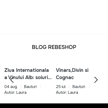
BLOG REBESHOP
Ziua Internationala
Vinars,Divin si
a Vinului Alb: soiuri,
Cognac
servire si asocieri
04 aug.
Bauturi
25 iul.
Bauturi
culinare
Autor: Laura
Autor: Laura