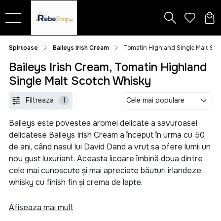
Spirtoase
Baileys Irish Cream
Tomatin Highland Single Malt Sc
Baileys Irish Cream, Tomatin Highland
Single Malt Scotch Whisky
Filtreaza
1
Baileys este povestea aromei delicate a savuroasei
delicatese Baileys Irish Cream a început în urma cu 50
de ani, când nasul lui David Dand a vrut sa ofere lumii un
nou gust luxuriant. Aceasta licoare îmbină doua dintre
cele mai cunoscute și mai apreciate băuturi irlandeze:
whisky cu finish fin și crema de lapte.
De la versiunea creata cu un mixer obișnuit de
Afiseaza mai mult
bucătărie la forma actuală se remarcă perseverența și