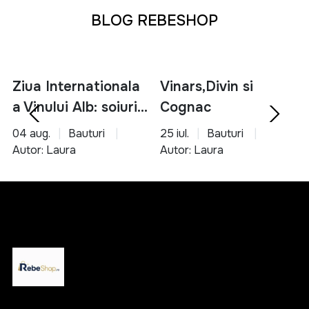
BLOG REBESHOP
Ziua Internationala
Vinars,Divin si
a Vinului Alb: soiuri,
Cognac
servire si asocieri
04 aug.
Bauturi
25 iul.
Bauturi
culinare
Autor: Laura
Autor: Laura