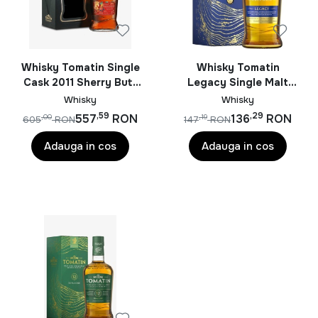
Whisky Tomatin Single
Whisky Tomatin
Cask 2011 Sherry Butt
Legacy Single Malt
Year Of The Horse
0.7L
Whisky
Whisky
2026 0.7L
,59
,29
557
RON
136
RON
,00
,19
605
RON
147
RON
Adauga in cos
Adauga in cos