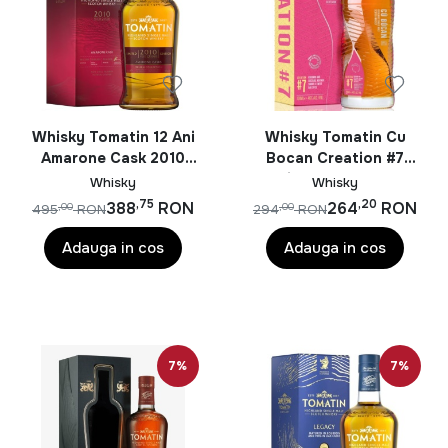
Whisky Tomatin 12 Ani
Whisky Tomatin Cu
Amarone Cask 2010
Bocan Creation #7
0.7L
Single Malt 0.7L
Whisky
Whisky
,75
,20
388
RON
264
RON
,00
,00
495
RON
294
RON
Adauga in cos
Adauga in cos
7%
7%