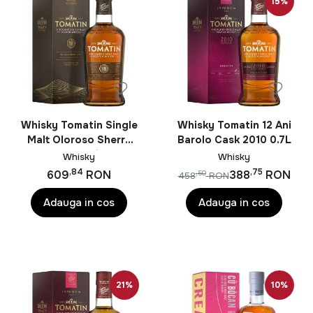
băuturi senzaționale sunt persistente, dulci dar
15%
parfumate.
Baileys Irish Cream este băutura perfecta pentru
petrecerile somptuoase, însă poate reprezenta o doza
de răsfăț binemeritat într-o zi de weekend. Mireasma
puternica de cafea învăluită perfect de parfumul intens
al whisky-ului învechit aduce o poveste frumoasă greu
Whisky Tomatin Single
Whisky Tomatin 12 Ani
de uitat.
Malt Oloroso Sherry
Barolo Cask 2010 0.7L
Casks 18 Ani 0.7L
Whisky
Whisky
,84
,75
609
RON
388
RON
,50
458
RON
Adauga in cos
Adauga in cos
21%
10%