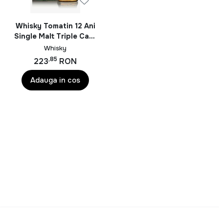
Whisky Tomatin 12 Ani
Single Malt Triple Cask
0.7L
Whisky
,85
223
RON
Adauga in cos