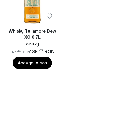
Whisky Tullamore Dew
XO 0.7L
Whisky
,72
138
RON
,44
147
RON
Adauga in cos