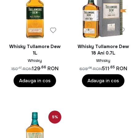
Baileys Irish Cream este băutura perfecta pentru
petrecerile somptuoase, însă poate reprezenta o doza
de răsfăț binemeritat într-o zi de weekend. Mireasma
puternica de cafea învăluită perfect de parfumul intens
al whisky-ului învechit aduce o poveste frumoasă greu
Whisky Tullamore Dew
Whisky Tullamore Dew
de uitat.
1L
18 Ani 0.7L
Whisky
Whisky
,66
,65
129
RON
511
RON
,17
,98
150
RON
609
RON
Adauga in cos
Adauga in cos
5%