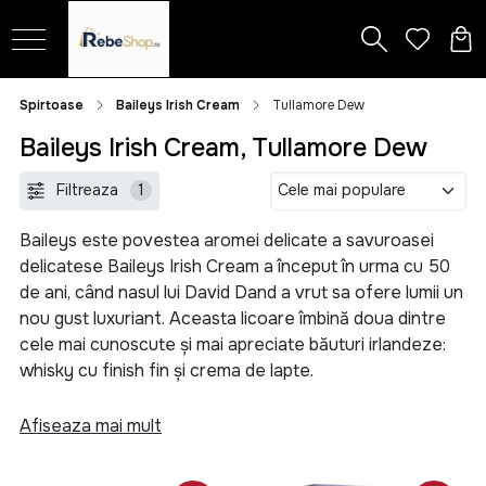
Spirtoase
Baileys Irish Cream
Tullamore Dew
Baileys Irish Cream, Tullamore Dew
Filtreaza
1
Baileys este povestea aromei delicate a savuroasei
delicatese Baileys Irish Cream a început în urma cu 50
de ani, când nasul lui David Dand a vrut sa ofere lumii un
nou gust luxuriant. Aceasta licoare îmbină doua dintre
cele mai cunoscute și mai apreciate băuturi irlandeze:
whisky cu finish fin și crema de lapte.
De la versiunea creata cu un mixer obișnuit de
Afiseaza mai mult
bucătărie la forma actuală se remarcă perseverența și
pasiunea pentru lucruri fine. Întrucât acest amestec