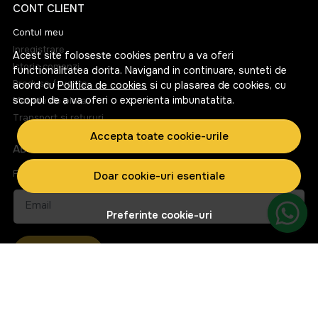
CONT CLIENT
Contul meu
Inregistrare
Acest site foloseste cookies pentru a va oferi
Istoric comenzi
functionalitatea dorita. Navigand in continuare, sunteti de
Produse favorite
acord cu
Politica de cookies
si cu plasarea de cookies, cu
scopul de a va oferi o experienta imbunatatita.
Metode de plata
Transport si retururi
Accepta toate cookie-urile
ABONEAZA-TE LA NEWSLETTER
Fii la curent cu toate promotiile si produsele noi din shop!
Doar cookie-uri esentiale
Email
Preferinte cookie-uri
Aboneaza-te