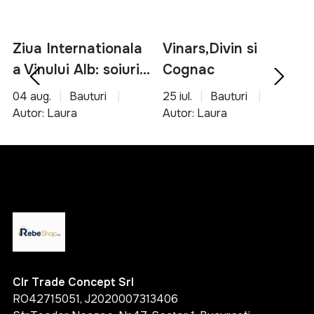
Ziua Internationala
Vinars,Divin si
a Vinului Alb: soiuri,
Cognac
servire si asocieri
04 aug.
Bauturi
25 iul.
Bauturi
culinare
Autor: Laura
Autor: Laura
Clr Trade Concept Srl
RO42715051, J2020007313406