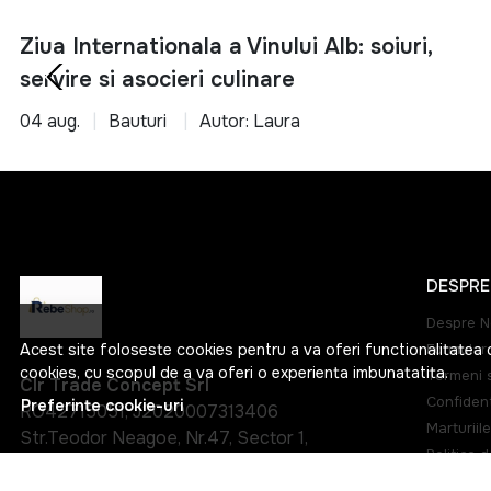
Ziua Internationala a Vinului Alb: soiuri,
servire si asocieri culinare
04 aug.
Bauturi
Autor: Laura
DESPRE
Despre N
Acest site foloseste cookies pentru a va oferi functionalitatea 
Formular 
cookies, cu scopul de a va oferi o experienta imbunatatita.
Termeni s
Clr Trade Concept Srl
Confident
Preferinte cookie-uri
RO42715051, J2020007313406
Marturiile
Str.Teodor Neagoe, Nr.47, Sector 1,
Politica 
Bucuresti, Bucuresti, Sector 1
Harta sit