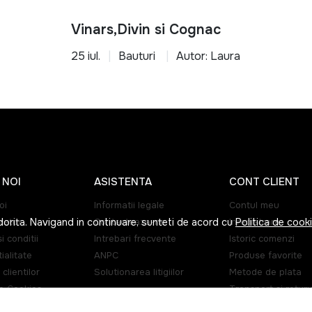
Vinars,Divin si Cognac
25 iul.
Bauturi
Autor: Laura
 NOI
ASISTENTA
CONT CLIENT
oi
Informatii legale
Contul meu
dorita. Navigand in continuare, sunteti de acord cu
Politica de cook
retur
Contacteaza-ne
Inregistrare
i conditii
Intrebari frecvente
Istoric comenzi
ialitate
ANPC
Produse favorite
 clientilor
Solutionarea litigiilor
Metode de plata
de Cookies
Transport si returu
e