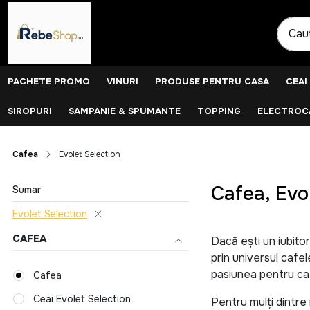
PACHETE PROMO
VINURI
PRODUSE PENTRU CASA
CEAI
SIROPURI
SAMPANIE & SPUMANTE
TOPPING
ELECTROCA
Cafea
Evolet Selection
Cafea, Evo
Sumar
Evolet Selection
CAFEA
Dacă ești un iubitor
prin universul cafe
pasiunea pentru ca
Cafea
Ceai Evolet Selection
Pentru mulți dintre