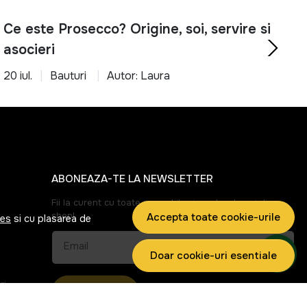
Ce este Prosecco? Origine, soi, servire si
asocieri
20 iul.
Bauturi
Autor: Laura
ABONEAZA-TE LA NEWSLETTER
Fii la curent cu toate promotiile si produsele noi din
shop!
Accepta toate cookie-urile
ies
si cu plasarea de
Email
Doar cookie-uri esentiale
ri
Aboneaza-te