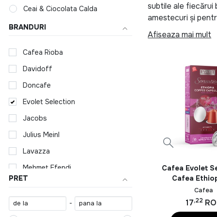
subtile ale fiecăru
Ceai & Ciocolata Calda
amestecuri și pentr
BRANDURI
are ceva pentru fi
Afiseaza mai mult
Un alt brand binecu
Cafea Rioba
superioară a cafele
Davidoff
Dacă preferi cafea
Doncafe
arome și profiluri d
Evolet Selection
Pentru iubitorii de 
Jacobs
atenția lor la deta
artă în materie de 
Julius Meinl
Lavazza
Și acum, pentru a v
magazin online oferă
Mehmet Efendi
Cafea Evolet S
și alege variantele
Cafea Ethiop
PRET
Musetti
pentru a-ți satisfa
Capsule x
Cafea
Nescafe Dolce Gusto
,22
17
RO
-
Așa că, indiferent 