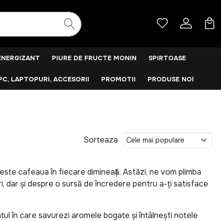
ENERGIZANT
PIURE DE FRUCTE MONIN
SPIRTOASE
PC, LAPTOPURI, ACCESORII
PROMOTII
PRODUSE NOI
Sorteaza
ă este cafeaua în fiecare dimineață. Astăzi, ne vom plimba
i, dar și despre o sursă de încredere pentru a-ți satisface
tul în care savurezi aromele bogate și întâlnești notele