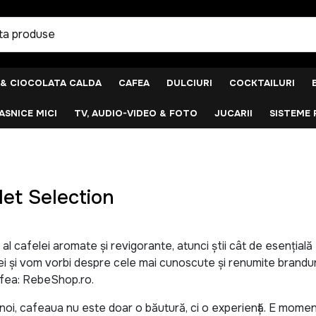
 & CIOCOLATA CALDA
CAFEA
DULCIURI
COCKTAILURI
SNICE MICI
TV, AUDIO-VIDEO & FOTO
JUCARII
SISTEME 
let Selection
 al cafelei aromate și revigorante, atunci știi cât de esențial
lei și vom vorbi despre cele mai cunoscute și renumite brandur
fea: RebeShop.ro.
 noi, cafeaua nu este doar o băutură, ci o experiență. E momen