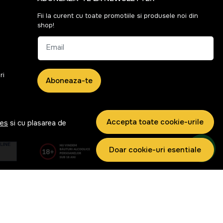
Fii la curent cu toate promotiile si produsele noi din
shop!
Email
ri
Aboneaza-te
Accepta toate cookie-urile
ies
si cu plasarea de
Doar cookie-uri esentiale