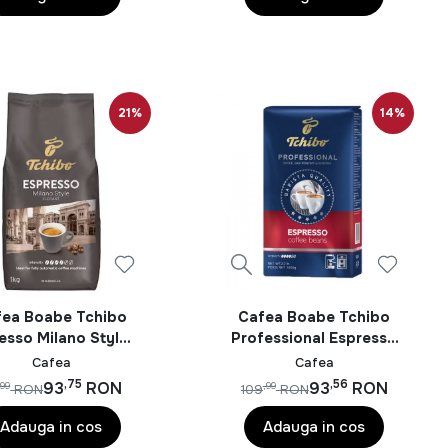
21%
14%
fea Boabe Tchibo
Cafea Boabe Tchibo
esso Milano Style 1
Professional Espresso
Kg
1Kg
Cafea
Cafea
,75
,56
93
RON
93
RON
,99
,99
RON
109
RON
Adauga in cos
Adauga in cos