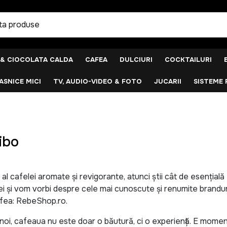
 & CIOCOLATA CALDA
CAFEA
DULCIURI
COCKTAILURI
SNICE MICI
TV, AUDIO-VIDEO & FOTO
JUCARII
SISTEME 
ibo
 al cafelei aromate și revigorante, atunci știi cât de esențial
lei și vom vorbi despre cele mai cunoscute și renumite brandur
fea: RebeShop.ro.
 noi, cafeaua nu este doar o băutură, ci o experiență. E momen