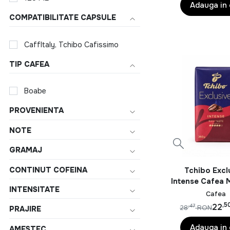
Stretto
ce ai nevoie pentru
Adauga in
ei minunat!
COMPATIBILITATE CAPSULE
Tchibo
CaffItaly, Tchibo Cafissimo
TIP CAFEA
Boabe
PROVENIENTA
NOTE
GRAMAJ
CONTINUT COFEINA
Tchibo Excl
Intense Cafea 
INTENSITATE
250g
Cafea
,5
22
,47
28
RON
PRAJIRE
Adauga in
AMESTEC