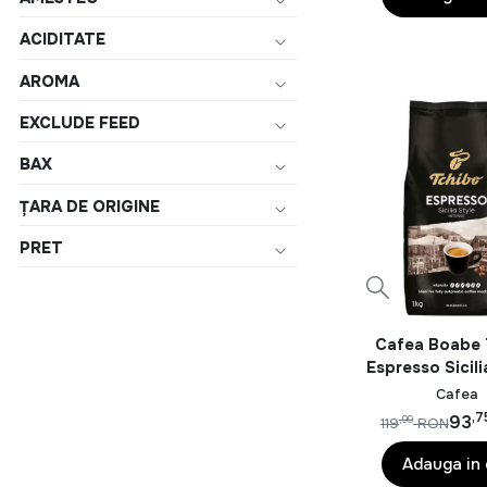
ACIDITATE
AROMA
EXCLUDE FEED
BAX
ȚARA DE ORIGINE
PRET
Cafea Boabe 
Espresso Sicili
Kg
Cafea
,7
93
,99
119
RON
Adauga in