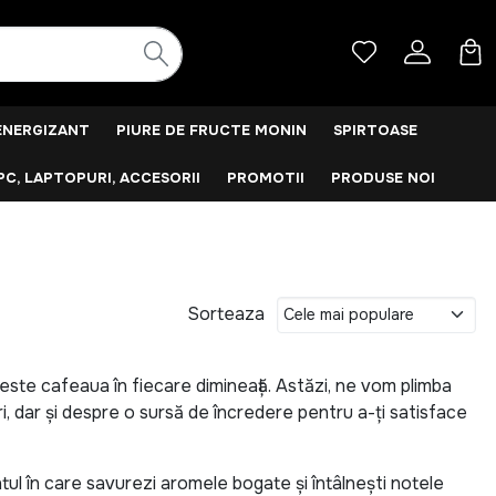
ENERGIZANT
PIURE DE FRUCTE MONIN
SPIRTOASE
PC, LAPTOPURI, ACCESORII
PROMOTII
PRODUSE NOI
Sorteaza
ă este cafeaua în fiecare dimineață. Astăzi, ne vom plimba
i, dar și despre o sursă de încredere pentru a-ți satisface
tul în care savurezi aromele bogate și întâlnești notele