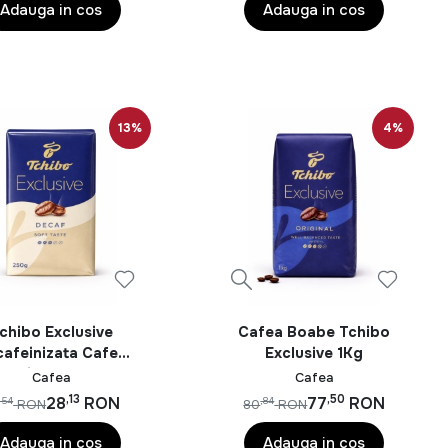
 ceașcă de cafea excelentă și bucură-te de aromă și gustul
Adauga in cos
Adauga in cos
13%
4%
chibo Exclusive
Cafea Boabe Tchibo
afeinizata Cafea
Exclusive 1Kg
Macinata 250g
Cafea
Cafea
,13
,50
28
RON
77
RON
,54
,84
RON
80
RON
Adauga in cos
Adauga in cos