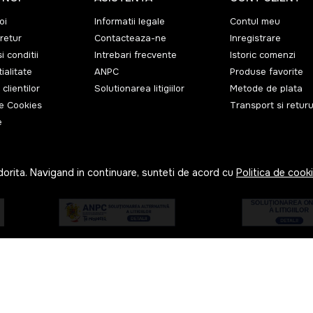
oi
Informatii legale
Contul meu
retur
Contacteaza-ne
Inregistrare
i conditii
Intrebari frecvente
Istoric comenzi
ialitate
ANPC
Produse favorite
 clientilor
Solutionarea litigiilor
Metode de plata
de Cookies
Transport si returu
e
dorita. Navigand in continuare, sunteti de acord cu
Politica de cook