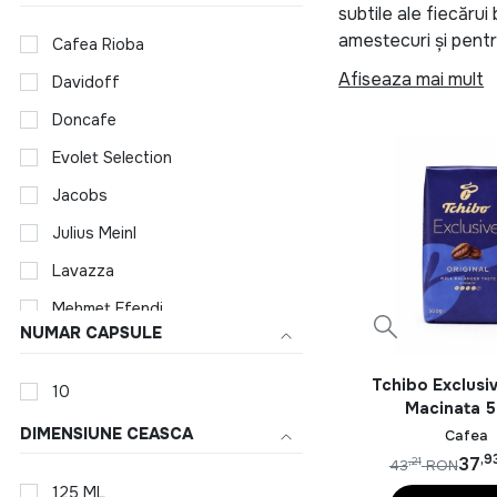
subtile ale fiecăru
amestecuri și pentr
Cafea Rioba
are ceva pentru fi
Afiseaza mai mult
Davidoff
Un alt brand binecu
Doncafe
superioară a cafele
Evolet Selection
Dacă preferi cafea
Jacobs
arome și profiluri d
Julius Meinl
Pentru iubitorii de 
Lavazza
atenția lor la deta
artă în materie de 
Mehmet Efendi
NUMAR CAPSULE
Musetti
Și acum, pentru a v
magazin online oferă
Nescafe Dolce Gusto
Tchibo Exclusi
10
și alege variantele
Macinata 
Pellini Caffe
pentru a-ți satisfa
DIMENSIUNE CEASCA
Cafea
Segafredo
,9
37
,21
43
RON
Așa că, indiferent 
125 ML