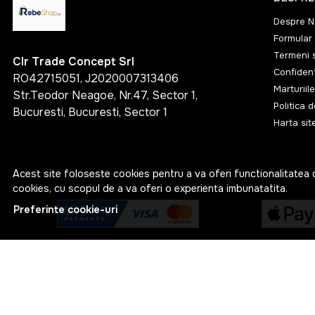
Despre N
Formular 
Termeni s
Clr Trade Concept Srl
Confident
RO42715051, J2020007313406
Marturiile
Str.Teodor Neagoe, Nr.47, Sector 1,
Politica 
Bucuresti, Bucuresti, Sector 1
Harta sit
Acest site foloseste cookies pentru a va oferi functionalitatea 
cookies, cu scopul de a va oferi o experienta imbunatatita.
Preferinte cookie-uri
© RebeShop 2026
Web Design by
NetContrast