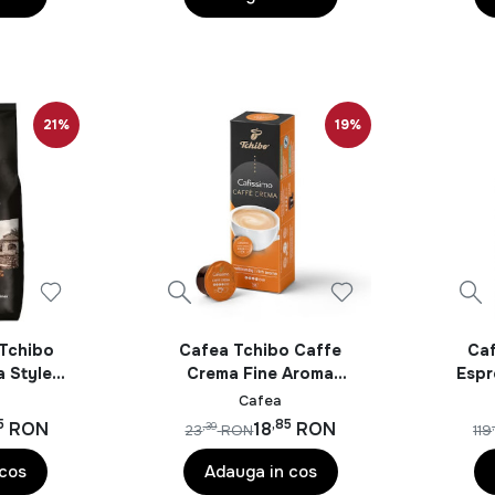
21%
19%
Tchibo
Cafea Tchibo Caffe
Ca
a Style 1
Crema Fine Aroma
Espr
Cafea Capsule
Cafea
5
,85
RON
18
RON
,39
23
RON
119
 cos
Adauga in cos