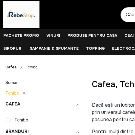
PACHETE PROMO
VINURI
PRODUSE PENTRU CASA
CEAI
SIROPURI
SAMPANIE & SPUMANTE
TOPPING
ELECTROCA
Cafea
Tchibo
Cafea, Tch
Sumar
Tchibo
CAFEA
Dacă ești un iubitor
prin universul cafe
pasiunea pentru ca
Tchibo
Pentru mulți dintre
BRANDURI