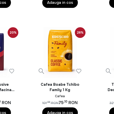
 a-ți face ziua mai bună. Nu mai sta pe gânduri, savurează o
 cos
Adauga in cos
20%
26%
usive
Cafea Boabe Tchibo
T
Macinata
Family 1 Kg
Dec
Cafea
0
,10
RON
75
RON
,58
101
RON
32
 cos
Adauga in cos