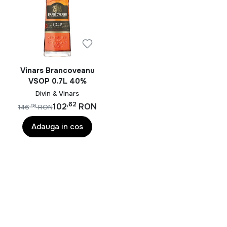
Vinars Brancoveanu
VSOP 0.7L 40%
Divin & Vinars
,62
102
RON
,98
146
RON
Adauga in cos