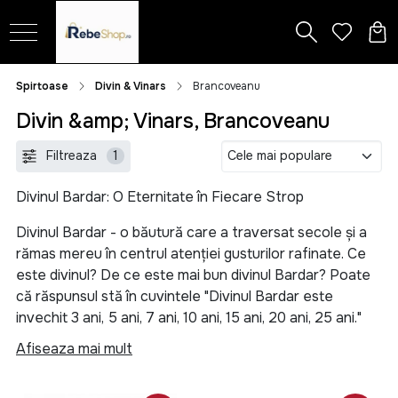
Spirtoase
Divin & Vinars
Brancoveanu
Divin &amp; Vinars, Brancoveanu
Filtreaza
1
Divinul Bardar: O Eternitate în Fiecare Strop
Divinul Bardar - o băutură care a traversat secole și a
rămas mereu în centrul atenției gusturilor rafinate. Ce
este divinul? De ce este mai bun divinul Bardar? Poate
că răspunsul stă în cuvintele "Divinul Bardar este
invechit 3 ani, 5 ani, 7 ani, 10 ani, 15 ani, 20 ani, 25 ani."
Afiseaza mai mult
Divinul, în sine, este un elixir prețios obținut din
fermentarea strugurilor și distilarea vinului. Dar ce îl
face atât de special pe Bardar? Răspunsul stă în tradiție