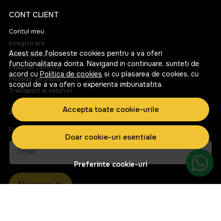
CONT CLIENT
Contul meu
Inregistrare
Acest site foloseste cookies pentru a va oferi
Istoric comenzi
functionalitatea dorita. Navigand in continuare, sunteti de
Produse favorite
acord cu
Politica de cookies
si cu plasarea de cookies, cu
Metode de plata
scopul de a va oferi o experienta imbunatatita.
Transport si retururi
Accepta toate cookie-urile
ABONEAZA-TE LA NEWSLETTER
Fii la curent cu toate promotiile si produsele noi din shop!
Doar cookie-uri esentiale
Email
Preferinte cookie-uri
Aboneaza-te