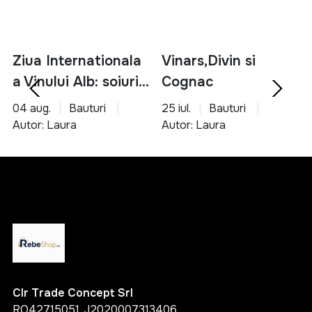
Ziua Internationala
Vinars,Divin si
a Vinului Alb: soiuri,
Cognac
servire si asocieri
04 aug.
Bauturi
25 iul.
Bauturi
culinare
Autor: Laura
Autor: Laura
Clr Trade Concept Srl
RO42715051, J2020007313406