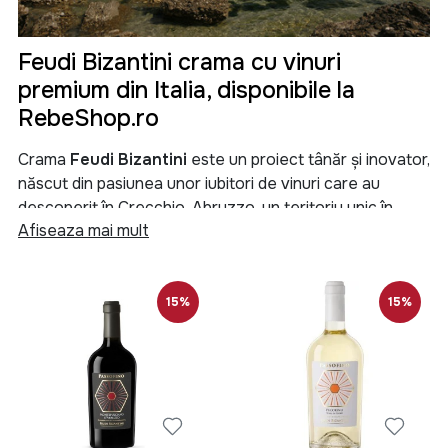
Feudi Bizantini crama cu vinuri
premium din Italia, disponibile la
RebeShop.ro
Crama
Feudi Bizantini
este un proiect tânăr și inovator,
născut din pasiunea unor iubitori de vinuri care au
descoperit în Crecchio, Abruzzo, un teritoriu unic în
Afiseaza mai mult
lumea viticolă. Aici, solurile bogate în calcar și nisip,
brizele mării și aerul proaspăt al munților dau viață unor
vinuri premium Italia
, recunoscute pe plan
internațional pentru eleganță, complexitate și
15%
15%
autenticitate.
Dacă plănuiești o
nuntă
, un
botez
, o
cununie
sau o
petrecere
relaxată la
piscină
sau pe
plajă
, vinurile
Feudi Bizantini
sunt alegerea perfectă. Cu o aromă
intensă, dar echilibrată, ele aduc rafinament și bucurie în