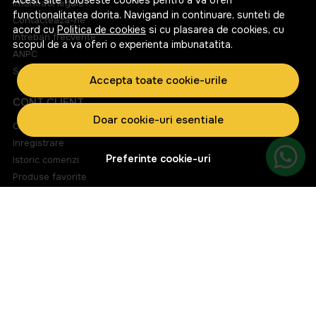
Acest site foloseste cookies pentru a va oferi
Informatii legale
functionalitatea dorita. Navigand in continuare, sunteti de
Contacteaza-ne
acord cu
Politica de cookies
si cu plasarea de cookies, cu
Intrebari frecvente
scopul de a va oferi o experienta imbunatatita.
ANPC
Solutionarea litigiilor
Accepta toate cookie-urile
CONT CLIENT
Doar cookie-uri esentiale
Contul meu
Inregistrare
Preferinte cookie-uri
Istoric comenzi
Produse favorite
Metode de plata
Transport si retururi
ABONEAZA-TE LA NEWSLETTER
Fii la curent cu toate promotiile si produsele noi din shop!
Email