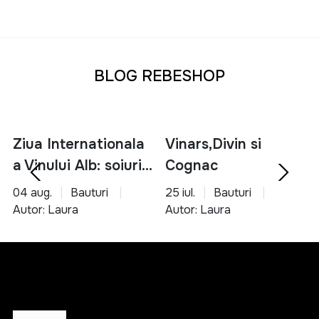
BLOG REBESHOP
Ziua Internationala
Vinars,Divin si
a Vinului Alb: soiuri,
Cognac
servire si asocieri
04 aug.
Bauturi
25 iul.
Bauturi
culinare
Autor: Laura
Autor: Laura