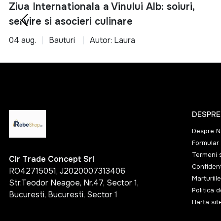
Ziua Internationala a Vinului Alb: soiuri,
servire si asocieri culinare
04 aug.
Bauturi
Autor: Laura
DESPRE
Despre N
Formular 
Termeni s
Clr Trade Concept Srl
Confident
RO42715051, J2020007313406
Marturiile
Str.Teodor Neagoe, Nr.47, Sector 1,
Politica 
Bucuresti, Bucuresti, Sector 1
Harta sit