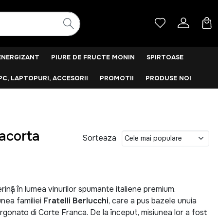
ENERGIZANT
PIURE DE FRUCTE MONIN
SPIRTOASE
PC, LAPTOPURI, ACCESORII
PROMOTII
PRODUSE NOI
iacorta
Sorteaza
ință în lumea vinurilor spumante italiene premium.
unea familiei
Fratelli Berlucchi
, care a pus bazele unuia
rgonato di Corte Franca. De la început, misiunea lor a fost