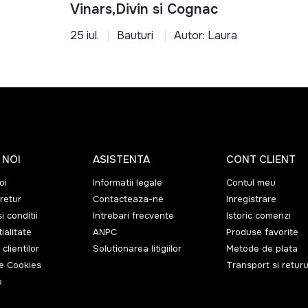
Vinars,Divin si Cognac
25 iul.
Bauturi
Autor: Laura
 NOI
ASISTENTA
CONT CLIENT
oi
Informatii legale
Contul meu
retur
Contacteaza-ne
Inregistrare
i conditii
Intrebari frecvente
Istoric comenzi
ialitate
ANPC
Produse favorite
 clientilor
Solutionarea litigiilor
Metode de plata
de Cookies
Transport si returu
e