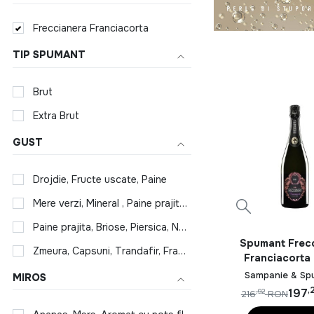
Freccianera Franciacorta
TIP SPUMANT
Brut
Extra Brut
GUST
Drojdie, Fructe uscate, Paine
Mere verzi, Mineral , Paine prajita, Cremos, Citrice, Nuci
Paine prajita, Briose, Piersica, Nectarine, Pere, Bergamota, Portocala, Caisa, Nuci verzi
Spumant Frec
Zmeura, Capsuni, Trandafir, Fragi, Aciditate placuta, Portocale rosii, Piersica
Franciacort
Brut Rose 202
Sampanie & Sp
MIROS
,
197
,92
216
RON