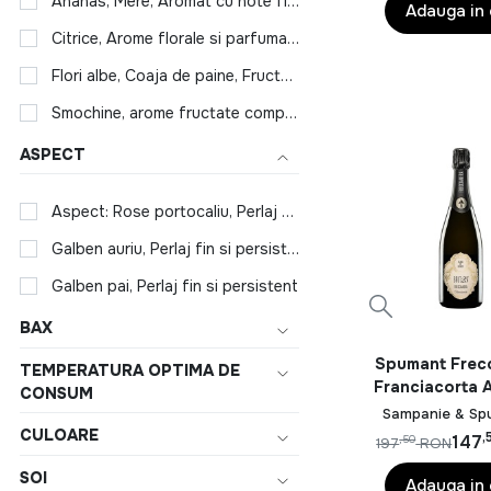
Ananas, Mere, Aromat cu note florale, arome fructate complexe, Citrice, Biscuiti dulci
Adauga in
Citrice, Arome florale si parfumate, Accente calde de vanilie
Flori albe, Coaja de paine, Fructe albe
Smochine, arome fructate complexe, Paine prajita, Ananas, Coaja de portocala
ASPECT
Aspect: Rose portocaliu, Perlaj fin si elegant
Galben auriu, Perlaj fin si persistent
Galben pai, Perlaj fin si persistent
BAX
Spumant Frec
TEMPERATURA OPTIMA DE
Franciacorta A
CONSUM
25 Blanc de 
Sampanie & Sp
DOCG 0.7
CULOARE
,
147
,50
197
RON
SOI
Adauga in