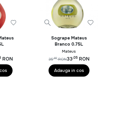
Mateus
Sogrape Mateus
5L
Branco 0.75L
Mateus
6
,05
RON
33
RON
,69
35
RON
 cos
Adauga in cos