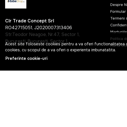
Despre N
Formular 
Termeni s
Clr Trade Concept Srl
Confident
RO42715051, J2020007313406
Marturiile
Str.Teodor Neagoe, Nr.47, Sector 1,
Politica 
Bucuresti, Bucuresti, Sector 1
Acest site foloseste cookies pentru a va oferi functionalitatea 
Harta sit
cookies, cu scopul de a va oferi o experienta imbunatatita.
Preferinte cookie-uri
© RebeShop 2026
Web Design by
NetContrast