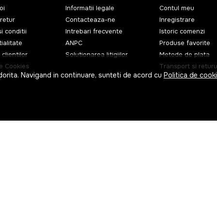
oi
Informatii legale
Contul meu
retur
Contacteaza-ne
Inregistrare
i conditii
Intrebari frecvente
Istoric comenzi
ialitate
ANPC
Produse favorite
 clientilor
Solutionarea litigiilor
Metode de plata
de Cookies
Transport si returu
dorita. Navigand in continuare, sunteti de acord cu
Politica de cook
e