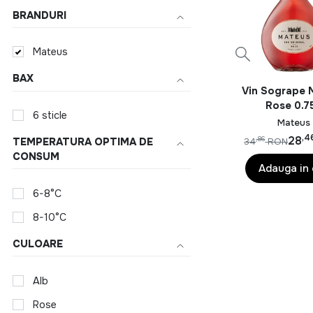
BRANDURI
Mateus
BAX
Vin Sogrape 
Rose 0.7
6 sticle
Mateus
,4
28
,86
TEMPERATURA OPTIMA DE
34
RON
CONSUM
Adauga in
6-8°C
8-10°C
CULOARE
Alb
Rose