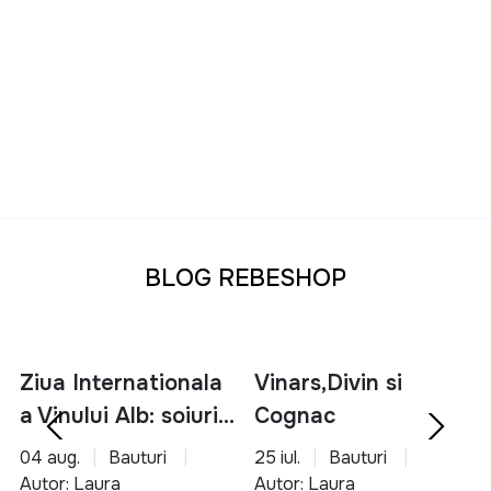
BLOG REBESHOP
Ziua Internationala
Vinars,Divin si
a Vinului Alb: soiuri,
Cognac
servire si asocieri
04 aug.
Bauturi
25 iul.
Bauturi
culinare
Autor: Laura
Autor: Laura