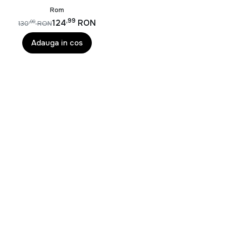
Rom
,99
124
RON
,99
130
RON
Adauga in cos