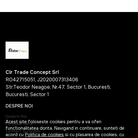
Clr Trade Concept Srl
RO42715051, J2020007313406
Str.Teodor Neagoe, Nr.47, Sector 1, Bucuresti,
Bucuresti, Sector 1
DESPRE NOI
Despre Noi
Acest site foloseste cookies pentru a va oferi
Formular retur
functionalitatea dorita. Navigand in continuare, sunteti de
Termeni si conditii
acord cu
Politica de cookies
si cu plasarea de cookies, cu