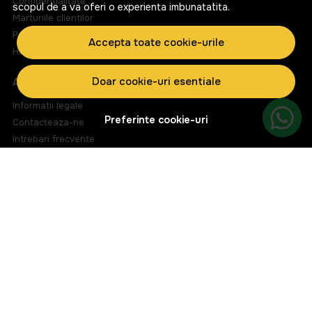
Confidentialitate
scopul de a va oferi o experienta imbunatatita.
Marturiile clientilor
Politica de Cookies
Accepta toate cookie-urile
Harta site
Doar cookie-uri esentiale
ASISTENTA
Informatii legale
Preferinte cookie-uri
Contacteaza-ne
Intrebari frecvente
ANPC
Solutionarea litigiilor
CONT CLIENT
Contul meu
Inregistrare
Istoric comenzi
Produse favorite
Metode de plata
Transport si retururi