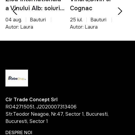
a Vinului Alb: soiuri,
Cognac
servire si asocieri
04 aug.
Bauturi
25 iul.
Bauturi
culinare
Autor: Laura
Autor: Laura
Clr Trade Concept Srl
RO42715051, J2020007313406
Str.Teodor Neagoe, Nr.47, Sector 1, Bucuresti,
Bucuresti, Sector 1
DESPRE NOI