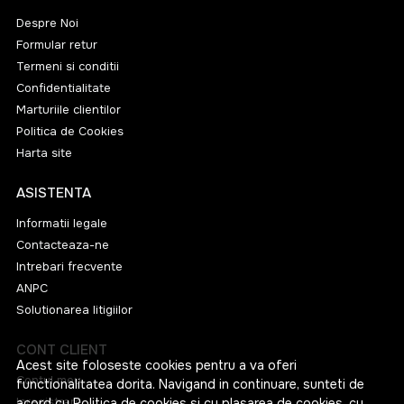
Despre Noi
Formular retur
Termeni si conditii
Confidentialitate
Marturiile clientilor
Politica de Cookies
Harta site
ASISTENTA
Informatii legale
Contacteaza-ne
Intrebari frecvente
ANPC
Solutionarea litigiilor
CONT CLIENT
Acest site foloseste cookies pentru a va oferi
Contul meu
functionalitatea dorita. Navigand in continuare, sunteti de
Inregistrare
acord cu
Politica de cookies
si cu plasarea de cookies, cu