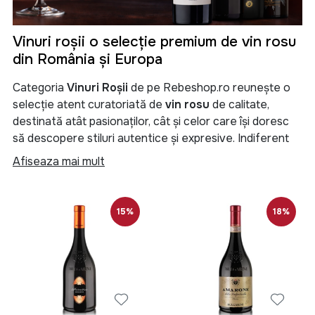
Vinuri roșii o selecție premium de vin rosu
din România și Europa
Categoria
Vinuri Roșii
de pe Rebeshop.ro reunește o
selecție atent curatoriată de
vin rosu
de calitate,
destinată atât pasionaților, cât și celor care își doresc
să descopere stiluri autentice și expresive. Indiferent
dacă preferi un
vin rosu sec
,
vin rosu demisec
,
vin
Afiseaza mai mult
rosu demidulce
,
vin rosu dulce
sau
vin rosu licoros
,
aici găsești etichete potrivite pentru orice gust și
ocazie.
15%
18%
Vin rosu de la crame renumite
Oferim
vin rosu
de la unele dintre cele mai apreciate
crame locale din România
, dar și vinuri internaționale
atent selecționate, recunoscute pentru tradiție și
calitate.