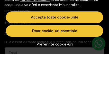
scopul de a va oferi o experienta imbunatatita.
Istoric comenzi
Produse favorite
Metode de plata
Accepta toate cookie-urile
Transport si retururi
Doar cookie-uri esentiale
ABONEAZA-TE LA NEWSLETTER
Fii la curent cu toate promotiile si produsele noi din shop!
Preferinte cookie-uri
Email
Aboneaza-te