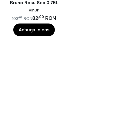
Bruno Rosu Sec 0.75L
vin rosu sec
– structurat, echilibrat, ideal pentru
Vinuri
gastronomie
,00
82
RON
,92
103
RON
vin rosu demisec
– armonios, ușor de asociat
Adauga in cos
vin rosu demidulce
– rotund, catifelat
vin rosu dulce și vin rosu licoros
– intens aromat,
potrivit pentru desert sau degustare
Recomandări de asociere și servire
Pentru a te bucura pe deplin de aromele unui
vin rosu
,
îți recomandăm:
Vin rosu sec
– asociat cu carne de vită, miel,
vânat, brânzeturi maturate
Vin rosu demisec sau demidulce
– ideal alături de
paste, pizza, preparate cu sos roșu