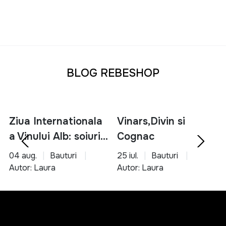
BLOG REBESHOP
Ziua Internationala
Vinars,Divin si
a Vinului Alb: soiuri,
Cognac
servire si asocieri
04 aug.
Bauturi
25 iul.
Bauturi
culinare
Autor: Laura
Autor: Laura