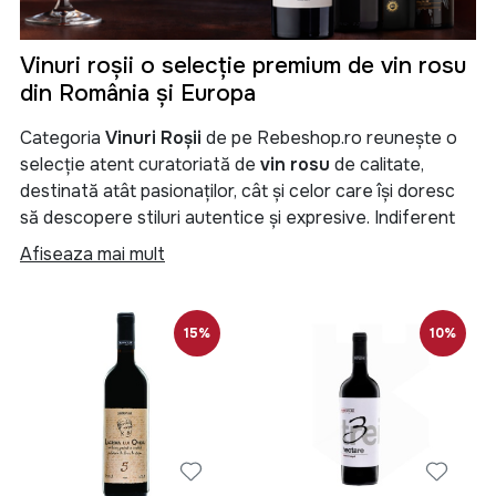
Vinuri roșii o selecție premium de vin rosu
din România și Europa
Categoria
Vinuri Roșii
de pe Rebeshop.ro reunește o
selecție atent curatoriată de
vin rosu
de calitate,
destinată atât pasionaților, cât și celor care își doresc
să descopere stiluri autentice și expresive. Indiferent
dacă preferi un
vin rosu sec
,
vin rosu demisec
,
vin
Afiseaza mai mult
rosu demidulce
,
vin rosu dulce
sau
vin rosu licoros
,
aici găsești etichete potrivite pentru orice gust și
ocazie.
15%
10%
Vin rosu de la crame renumite
Oferim
vin rosu
de la unele dintre cele mai apreciate
crame locale din România
, dar și vinuri internaționale
atent selecționate, recunoscute pentru tradiție și
calitate.