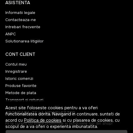
ASISTENTA
Informatii legale
Contacteaza-ne
Intrebari frecvente
ANPC
Solutionarea litigiilor
CONT CLIENT
Contul meu
Inregistrare
Istoric comenzi
Produse favorite
Metode de plata
Transport si retururi
Acest site foloseste cookies pentru a va oferi
ABONEAZA-TE LA NEWSLETTER
functionalitatea dorita. Navigand in continuare, sunteti de
acord cu
Politica de cookies
si cu plasarea de cookies, cu
Fii la curent cu toate promotiile si produsele noi din shop!
scopul de a va oferi o experienta imbunatatita.