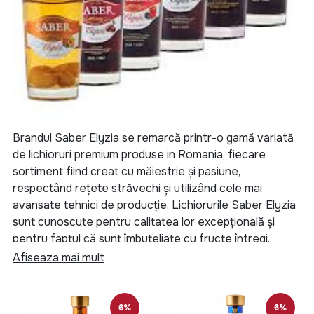
Brandul Saber Elyzia se remarcă printr-o gamă variată
de lichioruri premium produse in Romania, fiecare
sortiment fiind creat cu măiestrie și pasiune,
respectând rețete străvechi și utilizând cele mai
avansate tehnici de producție. Lichiorurile Saber Elyzia
sunt cunoscute pentru calitatea lor excepțională și
pentru faptul că sunt îmbuteliate cu fructe întregi,
conservate natural, ceea ce le conferă o aromă
Afiseaza mai mult
intensă și autentică.
Sortimentele de Lichior Saber Elyzia includ:
6%
6%