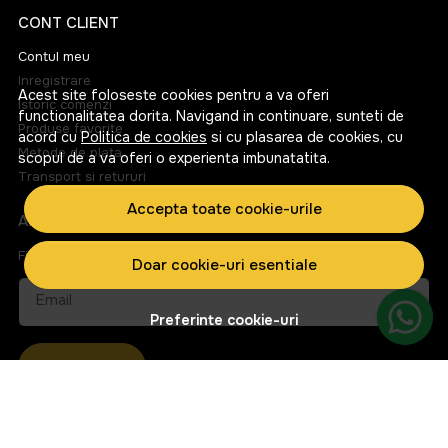
CONT CLIENT
Contul meu
Inregistrare
Acest site foloseste cookies pentru a va oferi
Istoric comenzi
functionalitatea dorita. Navigand in continuare, sunteti de
Produse favorite
acord cu
Politica de cookies
si cu plasarea de cookies, cu
Metode de plata
scopul de a va oferi o experienta imbunatatita.
Transport si retururi
Accepta toate cookie-urile
ABONEAZA-TE LA NEWSLETTER
Fii la curent cu toate promotiile si produsele noi din shop!
Doar cookie-uri esentiale
Email
Preferinte cookie-uri
Aboneaza-te