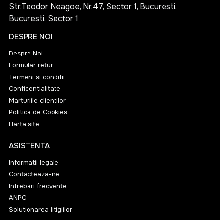
Str.Teodor Neagoe, Nr.47, Sector 1, Bucuresti,
și autentice în cocktailuri, dar sunt și perfecte pentru a
Bucuresti, Sector 1
fi savurate simple, oferind o experiență de degustare de
neuitat. Brandul Saber Elyzia continuă să impresioneze
DESPRE NOI
prin calitatea și diversitatea sortimentelor sale,
Despre Noi
rămânând fidel tradiției și inovației deopotrivă.
Formular retur
Termeni si conditii
Confidentialitate
Marturiile clientilor
Politica de Cookies
Harta site
ASISTENTA
Informatii legale
Contacteaza-ne
Intrebari frecvente
ANPC
Solutionarea litigiilor