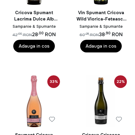
Cricova Spumant
Vin Spumant Cricova
Lacrima Dulce Alb
Wild Viorica-Feteasca
Demisec 0.75L
Regala Alb Sec 0.75L
Sampanie & Spumante
Sampanie & Spumante
,00
,90
28
RON
38
RON
,00
,28
42
RON
60
RON
Adauga in cos
Adauga in cos
33%
22%