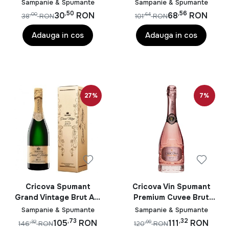
Legenda Alb Dulce
0.75L
Sampanie & Spumante
Sampanie & Spumante
0.75L
,50
,56
30
RON
68
RON
,00
,64
38
RON
101
RON
Adauga in cos
Adauga in cos
27%
7%
Cricova Spumant
Cricova Vin Spumant
Grand Vintage Brut Alb
Premium Cuvee Brut
0.75L
Rose 0.75L
Sampanie & Spumante
Sampanie & Spumante
,73
,32
105
RON
111
RON
,32
,99
146
RON
120
RON