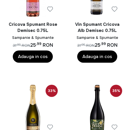
Cricova Spumant Rose
Vin Spumant Cricova
Demisec 0.75L
Alb Demisec 0.75L
Sampanie & Spumante
Sampanie & Spumante
,99
,99
25
RON
25
RON
,00
,00
31
RON
31
RON
Adauga in cos
Adauga in cos
33%
35%