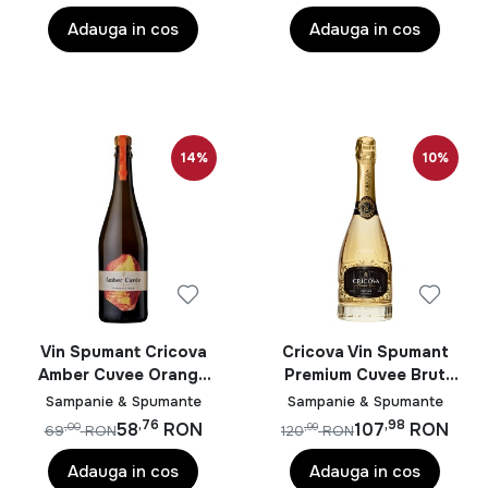
Adauga in cos
Adauga in cos
14%
10%
Vin Spumant Cricova
Cricova Vin Spumant
Amber Cuvee Orange
Premium Cuvee Brut
Alb Sec 0.75L
Alb 0.75L
Sampanie & Spumante
Sampanie & Spumante
,76
,98
58
RON
107
RON
,00
,99
69
RON
120
RON
Adauga in cos
Adauga in cos