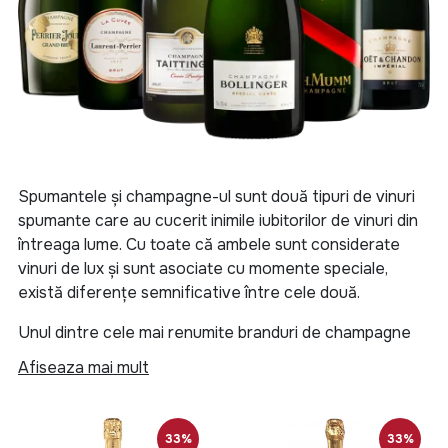
Spumantele și champagne-ul sunt două tipuri de vinuri
spumante care au cucerit inimile iubitorilor de vinuri din
întreaga lume. Cu toate că ambele sunt considerate
vinuri de lux și sunt asociate cu momente speciale,
există diferențe semnificative între cele două.
Unul dintre cele mai renumite branduri de champagne
este Dom Pérignon, care este produs în regiunea
Afiseaza mai mult
Champagne din Franța. Această regiune este, de fapt,
locul de naștere al champagne-ului și are o istorie
bogată în producția acestui vin. Alte branduri de
33%
33%