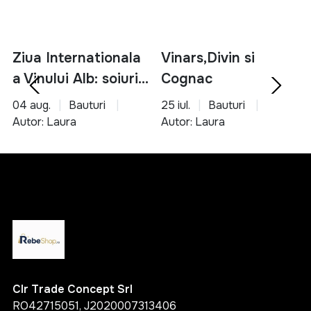
Ziua Internationala
Vinars,Divin si
a Vinului Alb: soiuri,
Cognac
servire si asocieri
04 aug.
Bauturi
25 iul.
Bauturi
culinare
Autor: Laura
Autor: Laura
Clr Trade Concept Srl
RO42715051, J2020007313406