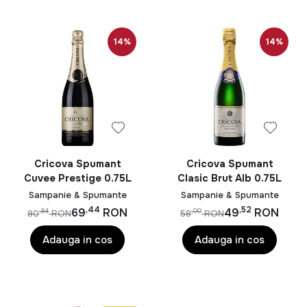
14%
14%
Cricova Spumant
Cricova Spumant
Cuvee Prestige 0.75L
Clasic Brut Alb 0.75L
Sampanie & Spumante
Sampanie & Spumante
,44
,52
69
RON
49
RON
,84
,00
80
RON
58
RON
Adauga in cos
Adauga in cos