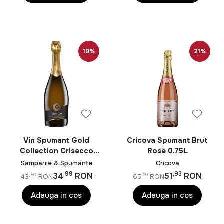
19%
21%
Vin Spumant Gold
Cricova Spumant Brut
Collection Crisecco
Rose 0.75L
Brut Alb 0.75L
Sampanie & Spumante
Cricova
,99
,93
34
RON
51
RON
,50
,99
43
RON
65
RON
Adauga in cos
Adauga in cos