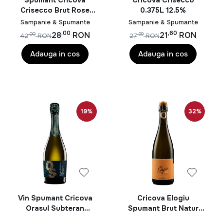
Spumant Cricova
Cricova Crisecco
Crisecco Brut Rose
0.375L 12.5%
0.75L 12.5%
Sampanie & Spumante
Sampanie & Spumante
,00
,60
28
RON
21
RON
,00
,99
42
RON
27
RON
Adauga in cos
Adauga in cos
19%
32%
Vin Spumant Cricova
Cricova Elogiu
Orasul Subteran
Spumant Brut Natur