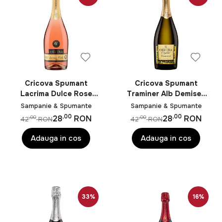
champagne celebre includ Moët & Chandon, Veuve
Clicquot și Krug.
Pe de altă parte, spumantele sunt vinuri spumante
produse în alte regiuni decât Champagne și pot fi
realizate din diverse soiuri de struguri. Astfel, brandurile
celebre de spumante includ Prosecco, Asti, Cava și
Sekt. De exemplu, Prosecco este un tip de spumant
Cricova Spumant
Cricova Spumant
italian, cunoscut pentru a fi ușor și revigorant, în timp ce
Lacrima Dulce Rose
Traminer Alb Demisec
0.75L
0.75L
Cava este produs în Spania și are un caracter mai sec.
Sampanie & Spumante
Sampanie & Spumante
,00
,00
28
RON
28
RON
,00
,00
42
RON
42
RON
Una dintre principalele diferențe dintre spumante și
champagne este locul de producție. Champagne-ul
Adauga in cos
Adauga in cos
trebuie să fie produs în regiunea Champagne din Franța
și să respecte anumite standarde stricte. Spumantele,
în schimb, pot fi produse în diferite regiuni ale lumii și nu
sunt supuse aceleiași legislații restrictive.
33%
16%
De asemenea, procesul de producție diferă între cele
două tipuri de vinuri spumante. Champagne-ul este