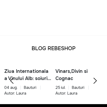
BLOG REBESHOP
Ziua Internationala
Vinars,Divin si
a Vinului Alb: soiuri,
Cognac
servire si asocieri
04 aug.
Bauturi
25 iul.
Bauturi
culinare
Autor: Laura
Autor: Laura