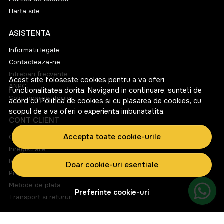
Harta site
ASISTENTA
Informatii legale
Contacteaza-ne
Intrebari frecvente
Acest site foloseste cookies pentru a va oferi
ANPC
functionalitatea dorita. Navigand in continuare, sunteti de
Solutionarea litigiilor
acord cu
Politica de cookies
si cu plasarea de cookies, cu
scopul de a va oferi o experienta imbunatatita.
CONT CLIENT
Accepta toate cookie-urile
Contul meu
Inregistrare
Istoric comenzi
Doar cookie-uri esentiale
Produse favorite
Metode de plata
Preferinte cookie-uri
Transport si retururi
ABONEAZA-TE LA NEWSLETTER