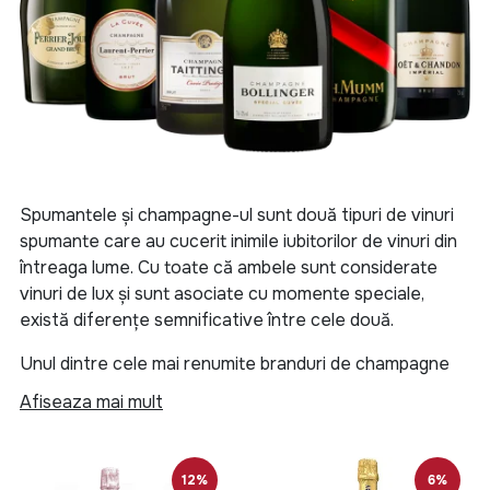
Spumantele și champagne-ul sunt două tipuri de vinuri
spumante care au cucerit inimile iubitorilor de vinuri din
întreaga lume. Cu toate că ambele sunt considerate
vinuri de lux și sunt asociate cu momente speciale,
există diferențe semnificative între cele două.
Unul dintre cele mai renumite branduri de champagne
este Dom Pérignon, care este produs în regiunea
Afiseaza mai mult
Champagne din Franța. Această regiune este, de fapt,
locul de naștere al champagne-ului și are o istorie
bogată în producția acestui vin. Alte branduri de
12%
6%