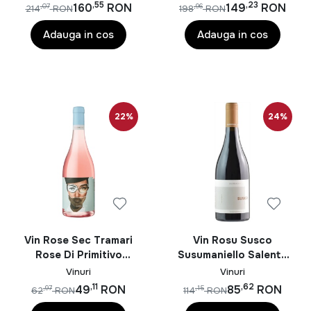
Marzano Dop 0.75L
Marzano DOP 0.75L
,55
,23
160
RON
149
RON
,07
,96
214
RON
198
RON
moștenirea regiunii Puglia.
Adauga in cos
Adauga in cos
22%
24%
Vin Rose Sec Tramari
Vin Rosu Susco
Rose Di Primitivo
Susumaniello Salento
Salento San Marzano
San Marzano IGP 0.75L
Vinuri
Vinuri
IGP by Giampaolo
,11
,62
49
RON
85
RON
,97
,15
62
RON
114
RON
Sgura 0.75L