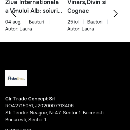
Ziua Internationala
Vinars,Divin si
a Vinului Alb: soiuri,
Cognac
servire si asocieri
04 aug.
Bauturi
25 iul.
Bauturi
culinare
Autor: Laura
Autor: Laura
Clr Trade Concept Srl
RO42715051, J2020007313406
Str.Teodor Neagoe, Nr.47, Sector 1, Bucuresti,
Bucuresti, Sector 1