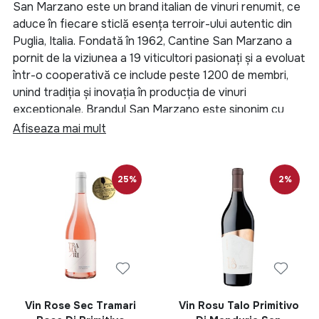
San Marzano este un brand italian de vinuri renumit, ce
aduce în fiecare sticlă esența terroir-ului autentic din
Puglia, Italia. Fondată în 1962, Cantine San Marzano a
pornit de la viziunea a 19 viticultori pasionați și a evoluat
într-o cooperativă ce include peste 1200 de membri,
unind tradiția și inovația în producția de vinuri
excepționale. Brandul San Marzano este sinonim cu
excelența, iar vinurile sale sunt premiate la nivel
Afiseaza mai mult
internațional pentru calitatea remarcabilă și
autenticitatea lor.
25%
2%
Colecția de vinuri San Marzano cuprinde selecții
deosebite, fiecare exprimând specificul soiurilor locale
și pasiunea cultivatorilor:
Vin Roșu Talo Nero di Troia San Marzano IGP
0.75L
– Un vin intens și elegant, cu note aromate
de fructe negre și condimente.
Vin Roșu Talo Primitivo di Manduria San
Vin Rose Sec Tramari
Vin Rosu Talo Primitivo