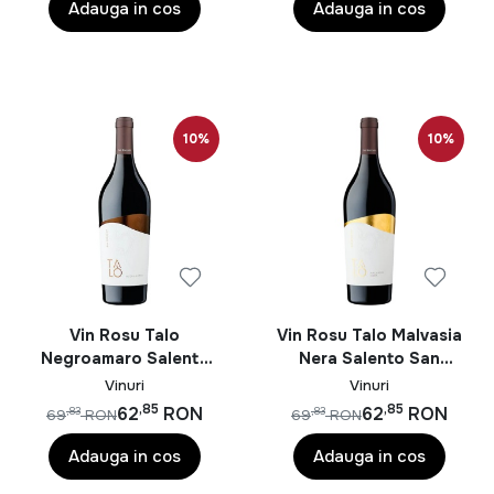
Adauga in cos
Adauga in cos
10%
10%
Vin Rosu Talo
Vin Rosu Talo Malvasia
Negroamaro Salento
Nera Salento San
San Marzano IGP 0.75L
Marzano IGP 0.75L
Vinuri
Vinuri
,85
,85
62
RON
62
RON
,83
,83
69
RON
69
RON
Adauga in cos
Adauga in cos